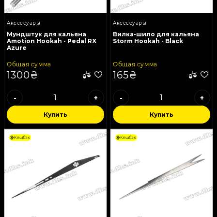
Аксессуары
Аксессуары
Мундштук для кальяна
Вилка-шило для кальяна
Amotion Hookah - Pedal RX
Storm Hookah - Black
Azure
Общая сумма
Общая сумма
1300₴
165₴
-
+
-
+
Купить
Купить
Кешбэк
Кешбэк