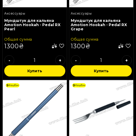
Аксессуары
Аксессуары
Мундштук для кальяна
Мундштук для кальяна
Amotion Hookah - Pedal RX
Amotion Hookah - Pedal RX
Pearl
Grape
Общая сумма
Общая сумма
1300₴
1300₴
-
+
-
+
Купить
Купить
Кешбэк
Кешбэк