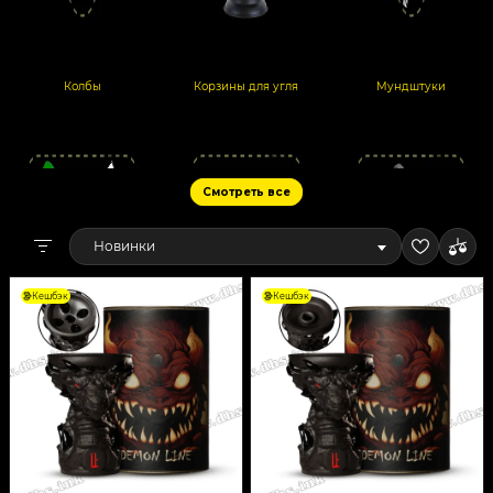
Колбы
Корзины для угля
Мундштуки
Смотреть все
Новинки
Кешбэк
Кешбэк
Прочие Аксессуары
Регуляторы жара
Устройства для розжига