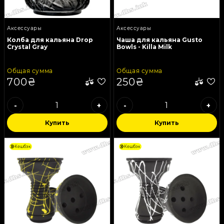
Аксессуары
Аксессуары
Колба для кальяна Drop
Чаша для кальяна Gusto
Crystal Gray
Bowls - Killa Milk
Общая сумма
Общая сумма
700₴
250₴
-
+
-
+
Купить
Купить
Кешбэк
Кешбэк