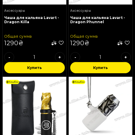
углей
Аксессуары
Аксессуары
Чаша для кальяна Lavart -
Чаша для кальяна Lavart -
Dragon Killa
Dragon Phunnel
Общая сумма
Общая сумма
1290₴
1290₴
-
+
-
+
Купить
Купить
Кешбэк
Кешбэк
Чаши
Шилья и Вилки
Шланги