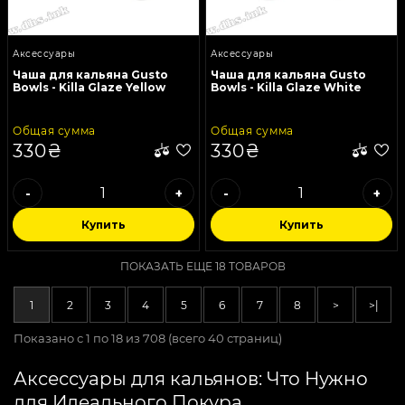
Аксессуары
Аксессуары
Чаша для кальяна Gusto
Чаша для кальяна Gusto
Bowls - Killa Glaze Yellow
Bowls - Killa Glaze White
Общая сумма
Общая сумма
330₴
330₴
-
+
-
+
Купить
Купить
ПОКАЗАТЬ ЕЩЕ 18 ТОВАРОВ
1
2
3
4
5
6
7
8
>
>|
Показано с 1 по 18 из 708 (всего 40 страниц)
Аксессуары для кальянов: Что Нужно
для Идеального Покура