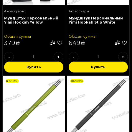
Аксессуары
Аксессуары
Мундштук Персональный
Мундштук Персональный
Yimi Hookah Yellow
Yimi Hookah Stip White
Общая сумма
Общая сумма
379₴
649₴
-
+
-
+
Купить
Купить
Щипцы
Колпаки и Сетки
Кешбэк
Кешбэк