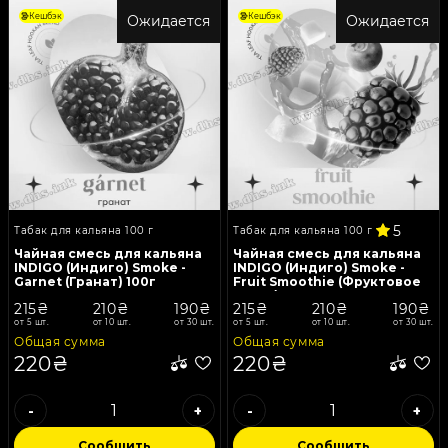
Кешбэк
Кешбэк
Ожидается
Ожидается
5
Табак для кальяна 100 г
Табак для кальяна 100 г
Чайная смесь для кальяна
Чайная смесь для кальяна
INDIGO (Индиго) Smoke -
INDIGO (Индиго) Smoke -
Garnet (Гранат) 100г
Fruit Smoothie (Фруктовое
смузи) 100г
215₴
210₴
190₴
215₴
210₴
190₴
от 5 шт.
от 10 шт.
от 30 шт.
от 5 шт.
от 10 шт.
от 30 шт.
Общая сумма
Общая сумма
220₴
220₴
-
+
-
+
Сообщить
Сообщить