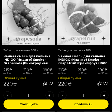
Табак для кальяна 100 г
Табак для кальяна 100 г
Чайная смесь для кальяна
Чайная смесь для кальяна
INDIGO (Индиго) Smoke -
INDIGO (Индиго) Smoke -
Grapesoda (Виноградная
Grapefruit (Грейпфрут) 100г
содовая) 100г
215₴
210₴
190₴
215₴
210₴
190₴
от 5 шт.
от 10 шт.
от 30 шт.
от 5 шт.
от 10 шт.
от 30 шт.
Общая сумма
Общая сумма
220₴
220₴
-
+
-
+
Сообщить
Сообщить