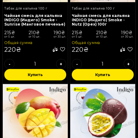
Табак для кальяна 100 г
Табак для кальяна 100 г
Чайная смесь для кальяна
Чайная смесь для кальяна
INDIGO (Индиго) Smoke -
INDIGO (Индиго) Smoke -
Sunrise (Манговое печенье)
Nutz (Орех) 100г
100г
215₴
210₴
190₴
215₴
210₴
190₴
от 5 шт.
от 10 шт.
от 30 шт.
от 5 шт.
от 10 шт.
от 30 шт.
Общая сумма
Общая сумма
220₴
220₴
-
+
-
+
Купить
Купить
Кешбэк
Кешбэк