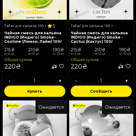
5
Табак для кальяна 100 г
Табак для кальяна 100 г
Чайная смесь для кальяна
Чайная смесь для кальяна
INDIGO (Индиго) Smoke -
INDIGO (Индиго) Smoke -
Coolime (Лимон, Лайм) 100г
Cactus (Кактус) 100г
215₴
210₴
190₴
215₴
210₴
190₴
от 5 шт.
от 10 шт.
от 30 шт.
от 5 шт.
от 10 шт.
от 30 шт.
Общая сумма
Общая сумма
220₴
220₴
-
+
-
+
Купить
Сообщить
Кешбэк
Кешбэк
Ожидается
Ожидается