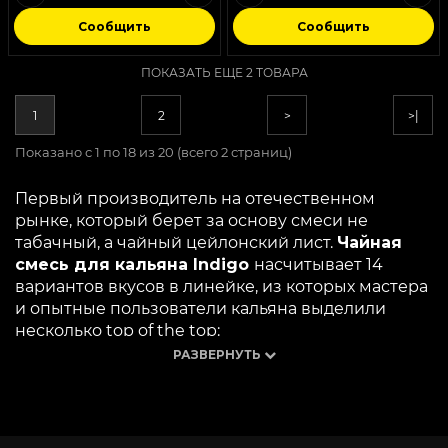
Сообщить
Сообщить
ПОКАЗАТЬ ЕЩЕ 2 ТОВАРА
1
2
>
>|
Показано с 1 по 18 из 20 (всего 2 страниц)
Первый производитель на отечественном 
рынке, который берет за основу смеси не 
табачный, а чайный цейлонский лист. 
Чайная 
смесь для кальяна Indigo 
насчитывает 14 
вариантов вкусов в линейке, из которых мастера 
и опытные пользователи кальяна выделили 
несколько top of the top:
РАЗВЕРНУТЬ
Sunrise 
– свежая выпечка и тропическая 
сладость манго;
Granata 
– кисло-сладкий гранат с 
привкусом терпкой косточки;