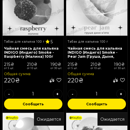
5
Табак для кальяна 100 г
Табак для кальяна 100 г
Чайная смесь для кальяна
Чайная смесь для кальяна
INDIGO (Индиго) Smoke -
INDIGO (Индиго) Smoke -
Raspberry (Малина) 100г
Pear Jam (Груша, Дыня,
Мята) 100г
215₴
210₴
190₴
215₴
210₴
190₴
от 5 шт.
от 10 шт.
от 30 шт.
от 5 шт.
от 10 шт.
от 30 шт.
Общая сумма
Общая сумма
220₴
220₴
-
+
-
+
Сообщить
Сообщить
Кешбэк
Кешбэк
Ожидается
Ожидается