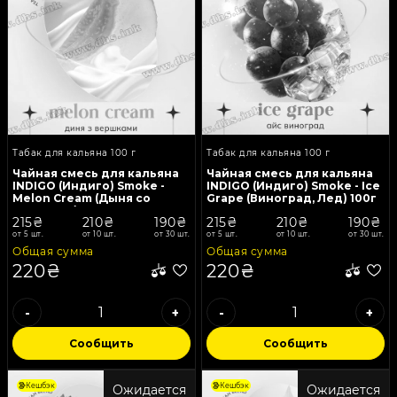
Табак для кальяна 100 г
Табак для кальяна 100 г
Чайная смесь для кальяна
Чайная смесь для кальяна
INDIGO (Индиго) Smoke -
INDIGO (Индиго) Smoke - Ice
Melon Cream (Дыня со
Grape (Виноград, Лед) 100г
сливками) 100г
215₴
210₴
190₴
215₴
210₴
190₴
от 5 шт.
от 10 шт.
от 30 шт.
от 5 шт.
от 10 шт.
от 30 шт.
Общая сумма
Общая сумма
220₴
220₴
-
+
-
+
Сообщить
Сообщить
Кешбэк
Кешбэк
Ожидается
Ожидается