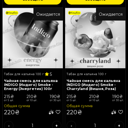
Кешбэк
Кешбэк
Ожидается
Ожидается
5
Табак для кальяна 100 г
Табак для кальяна 100 г
Чайная смесь для кальяна
Чайная смесь для кальяна
INDIGO (Индиго) Smoke -
INDIGO (Индиго) Smoke -
Energy (Энергетик) 100г
Charryland (Вишня, Роза)
100г
215₴
210₴
190₴
215₴
210₴
190₴
от 5 шт.
от 10 шт.
от 30 шт.
от 5 шт.
от 10 шт.
от 30 шт.
Общая сумма
Общая сумма
220₴
220₴
-
+
-
+