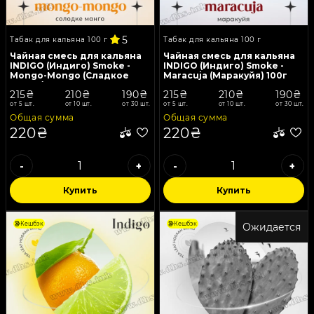
5
Табак для кальяна 100 г
Табак для кальяна 100 г
Чайная смесь для кальяна
Чайная смесь для кальяна
INDIGO (Индиго) Smoke -
INDIGO (Индиго) Smoke -
Mongo-Mongo (Сладкое
Maracuja (Маракуйя) 100г
Манго) 100г
215₴
210₴
190₴
215₴
210₴
190₴
от 5 шт.
от 10 шт.
от 30 шт.
от 5 шт.
от 10 шт.
от 30 шт.
Общая сумма
Общая сумма
220₴
220₴
-
+
-
+
Купить
Купить
Кешбэк
Кешбэк
Ожидается