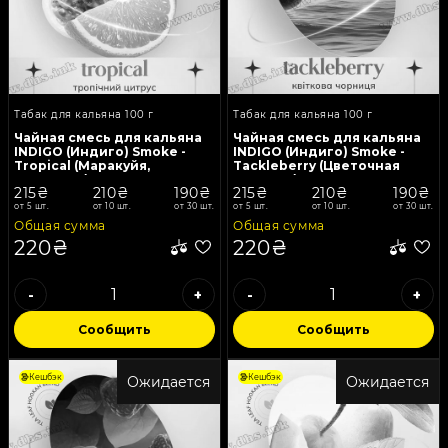
Табак для кальяна 100 г
Табак для кальяна 100 г
Чайная смесь для кальяна
Чайная смесь для кальяна
INDIGO (Индиго) Smoke -
INDIGO (Индиго) Smoke -
Tropical (Маракуйя,
Tackleberry (Цветочная
Апельсин) 100г
черника) 100г
215₴
210₴
190₴
215₴
210₴
190₴
от 5 шт.
от 10 шт.
от 30 шт.
от 5 шт.
от 10 шт.
от 30 шт.
Общая сумма
Общая сумма
220₴
220₴
-
+
-
+
Сообщить
Сообщить
Кешбэк
Кешбэк
Ожидается
Ожидается