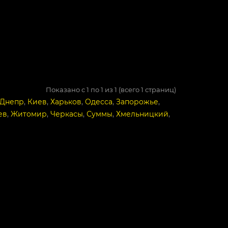
Показано с 1 по 1 из 1 (всего 1 страниц)
Днепр
,
Киев
,
Харьков
,
Одесса
,
Запорожье
,
ев
,
Житомир
,
Черкасы
,
Суммы
,
Хмельницкий
,