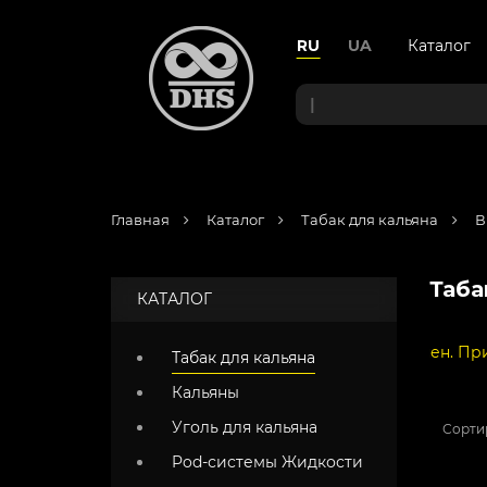
RU
UA
Каталог
|
Главная
Каталог
Табак для кальяна
В
Таба
КАТАЛОГ
ТЕЖ на сайте больше недоступен. Приносим свои извинени
Табак для кальяна
Кальяны
Уголь для кальяна
Сорти
Pod-системы Жидкости