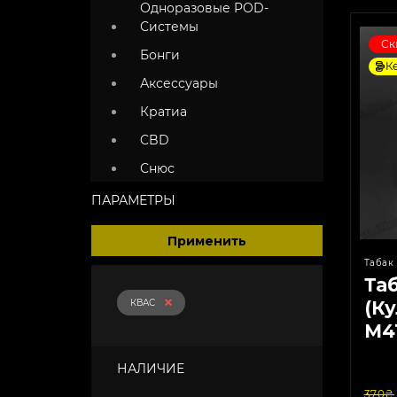
Одноразовые POD-
Системы
Ск
Бонги
К
Аксессуары
Кратиа
CBD
Снюс
ПАРАМЕТРЫ
Применить
Табак 
Та
КВАС
(Ку
M41
100
НАЛИЧИЕ
370₴