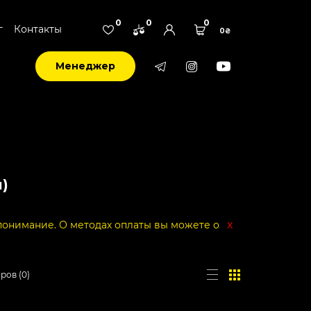
0
0
0
г
Контакты
0₴
Менеджер
)
)
x
х оплаты вы можете ознакомиться в нашем tg-канале.
аров
(
0
)