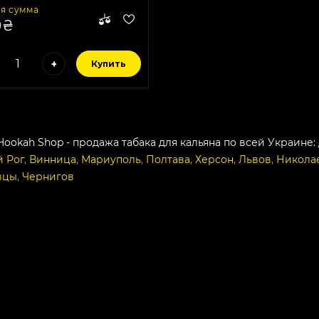
я сумма
0₴
+
Купить
Hookah Shop - продажа табака для кальяна по всей Украине:
 Рог
,
Винница
,
Мариуполь
,
Полтава
,
Херсон
,
Львов
,
Никола
вцы
,
Чернигов