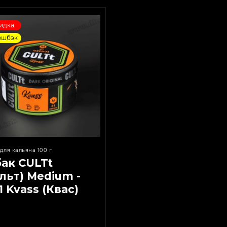
идка
ешбэк
для кальяна 100 г
бак CULTt
льт) Medium -
 Kvass (Квас)
г