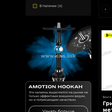
В Наличии
(
)
8
-
К
Бонги
Гр
ме