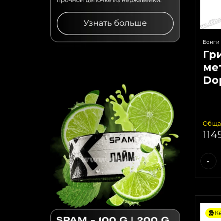
Бонги
Гр
ме
Do
Lig
Обща
114
-
К