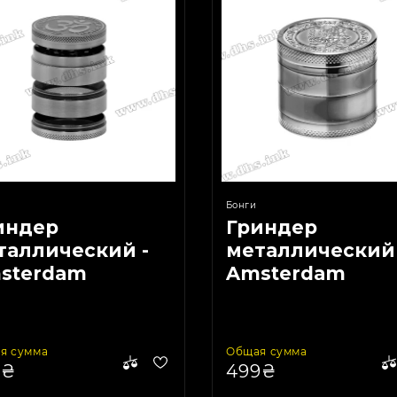
Бонги
индер
Гриндер
таллический -
металлический 
sterdam
Amsterdam
inbow Mix
Chameleon
я сумма
Общая сумма
9₴
499₴