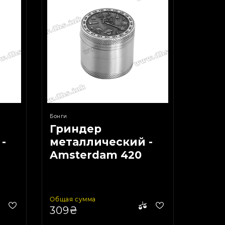
Бонги
Гриндер
-
металлический -
Amsterdam 420
4part
Общая сумма
309₴