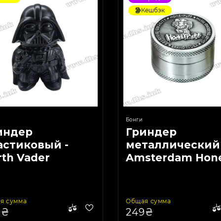
Кешбэк
Бонги
индер
Гриндер
астиковый -
металлический 
rth Vader
Amsterdam Hon
Puff Small
я сумма
Общая сумма
9₴
249₴