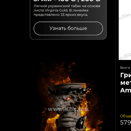
Бонги
Гр
ме
Am
Ra
Обща
57