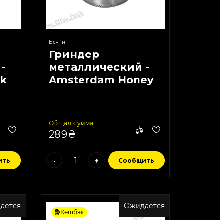
Бонги
Гриндер
-
металлический -
nk
Amsterdam Honey
Puff Medium
Общая сумма
289₴
-
+
ить
Сообщить
ается
Ожидается
Кешбэк