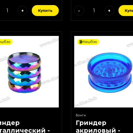
+
-
+
Купить
Куп
ешбэк
Кешбэк
Бонги
индер
Гриндер
таллический -
акриловый -