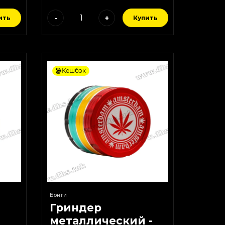
-
+
ить
Купить
Кешбэк
Бонги
Гриндер
металлический -