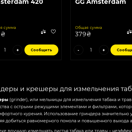
sterdam 420
GG Amsterdam
rt
Vintage
я сумма
Общая сумма
9₴
379₴
+
-
+
Сообщить
Сообщ
деры и крешеры для измельчения таб
еры
(grinder), или мельницы для измельчения табака и тра
ства с острыми режущими элементами и фильтрами, кото
мфортного курения. Использование гриндера значительно у
яя добиться равномерного помола и повышенного выхода а
веке вручную измельчать листья табака или травы – неэфф