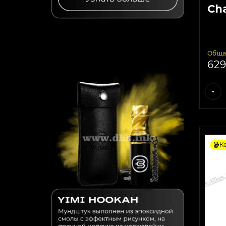
Ch
Ra
Обща
62
-
К