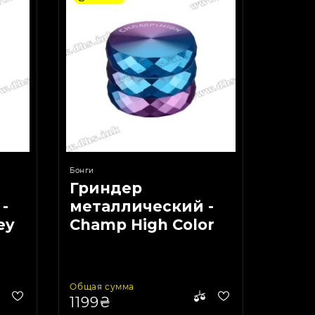
Бонги
Гриндер
-
металлический -
ey
Champ High Color
Duo
Общая сумма
1199₴