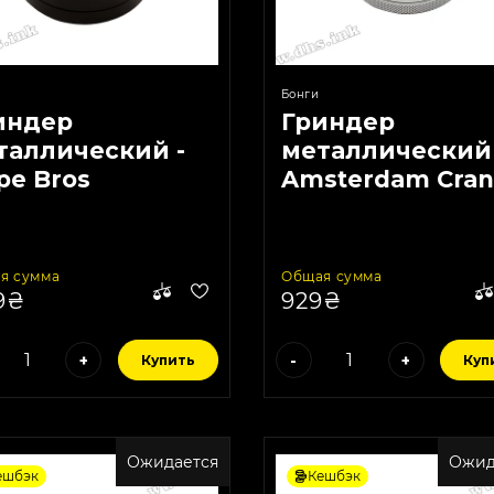
Бонги
индер
Гриндер
таллический -
металлический 
pe Bros
Amsterdam Cra
htning
and Window
я сумма
Общая сумма
9₴
929₴
+
-
+
Купить
Куп
Ожидается
Ожид
ешбэк
Кешбэк