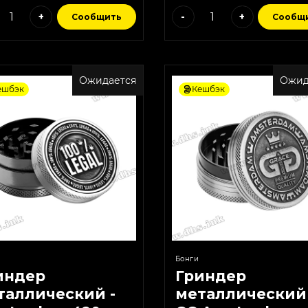
+
-
+
Сообщить
Сообщ
Ожидается
Ожид
ешбэк
Кешбэк
Бонги
индер
Гриндер
таллический -
металлический 