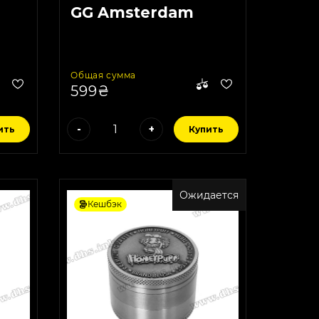
GG Amsterdam
Общая сумма
599₴
-
+
ить
Купить
Ожидается
Кешбэк