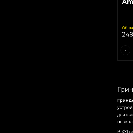
Am
3pa
Обща
24
-
Грин
Гринд
устрой
для ко
позвол
В XXI 