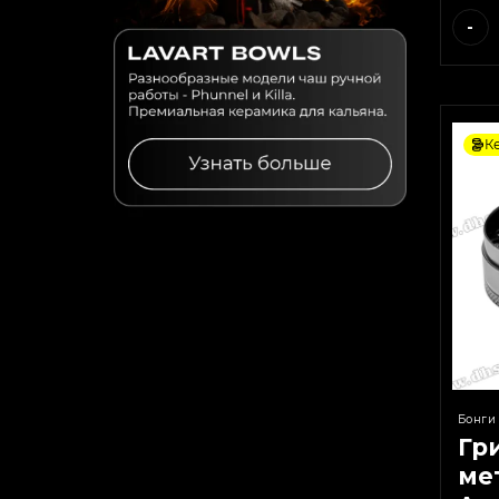
-
К
Бонги
Гр
ме