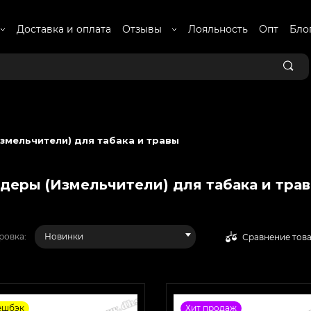
Доставка и оплата
Отзывы
Лояльность
Опт
Бло
змельчители) для табака и травы
деры (Измельчители) для табака и тра
ровка:
Новинки
Сравнение тов
ешбэк
Хит продаж