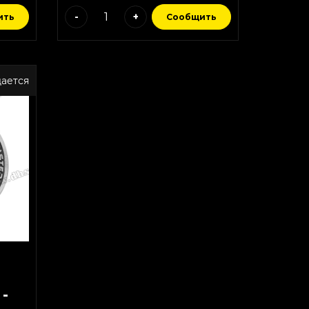
-
+
ить
Сообщить
ается
-