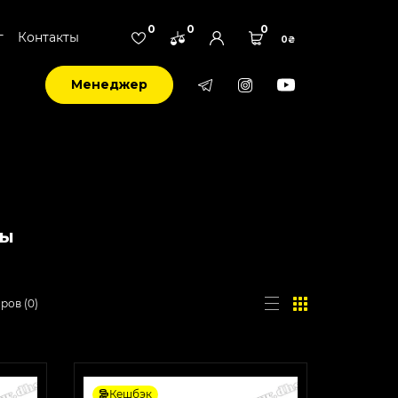
0
0
0
г
Контакты
0₴
Менеджер
вы
аров
(
0
)
Кешбэк