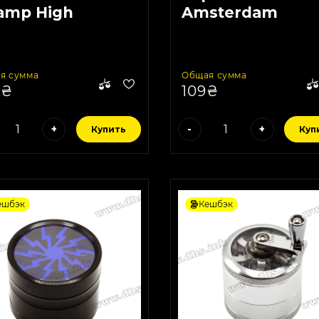
amp High
Amsterdam
inbow Diamond
я сумма
Общая сумма
9₴
109₴
+
-
+
Купить
Куп
ешбэк
Кешбэк