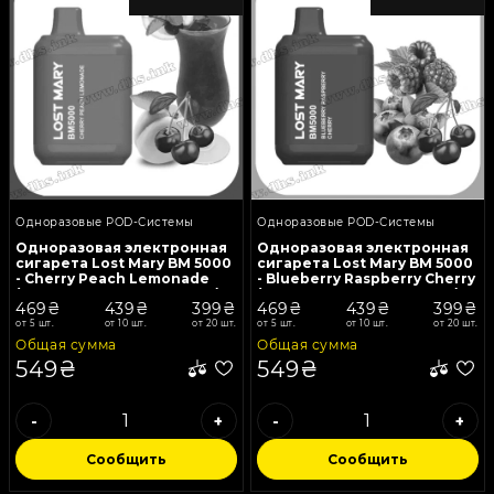
Одноразовые POD-Системы
Одноразовые POD-Системы
Одноразовая электронная
Одноразовая электронная
сигарета Lost Mary BM 5000
сигарета Lost Mary BM 5000
- Cherry Peach Lemonade
- Blueberry Raspberry Cherry
(Вишня, Персик, Лимонад)
(Черника, Малина, Вишня)
469₴
439₴
399₴
469₴
439₴
399₴
от 5 шт.
от 10 шт.
от 20 шт.
от 5 шт.
от 10 шт.
от 20 шт.
Общая сумма
Общая сумма
549₴
549₴
-
+
-
+
Сообщить
Сообщить