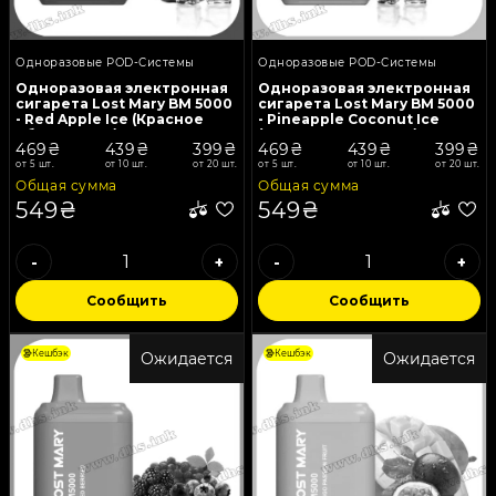
Одноразовые POD-Системы
Одноразовые POD-Системы
Одноразовая электронная
Одноразовая электронная
сигарета Lost Mary BM 5000
сигарета Lost Mary BM 5000
- Red Apple Ice (Красное
- Pineapple Coconut Ice
Яблоко, Лед)
(Ананас, Кокос, Лед)
469₴
439₴
399₴
469₴
439₴
399₴
от 5 шт.
от 10 шт.
от 20 шт.
от 5 шт.
от 10 шт.
от 20 шт.
Общая сумма
Общая сумма
549₴
549₴
-
+
-
+
Сообщить
Сообщить
Кешбэк
Кешбэк
Ожидается
Ожидается