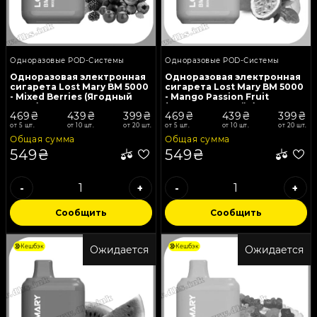
Одноразовые POD-Системы
Одноразовые POD-Системы
Одноразовая электронная
Одноразовая электронная
сигарета Lost Mary BM 5000
сигарета Lost Mary BM 5000
- Mixed Berries (Ягодный
- Mango Passion Fruit
Микс)
(Манго, Маракуйя)
469₴
439₴
399₴
469₴
439₴
399₴
от 5 шт.
от 10 шт.
от 20 шт.
от 5 шт.
от 10 шт.
от 20 шт.
Общая сумма
Общая сумма
549₴
549₴
-
+
-
+
Сообщить
Сообщить
Кешбэк
Кешбэк
Ожидается
Ожидается