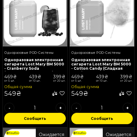
Одноразовые POD-Системы
Одноразовые POD-Системы
Одноразовая электронная
Одноразовая электронная
сигарета Lost Mary BM 5000
сигарета Lost Mary BM 5000
- Cranberry Soda
- Cotton Candy (Сладкая
(Клюквенная Содовая)
Вата)
469₴
439₴
399₴
469₴
439₴
399₴
от 5 шт.
от 10 шт.
от 20 шт.
от 5 шт.
от 10 шт.
от 20 шт.
Общая сумма
Общая сумма
549₴
549₴
-
+
-
+
Сообщить
Сообщить
Кешбэк
Кешбэк
Ожидается
Ожидается