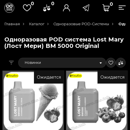
0
0
0
Главная
Каталог
Одноразовые POD-Системы
Однор
Одноразовая POD система Lost Mary
(Лост Мери) BM 5000 Original
Новинки
Кешбэк
Кешбэк
Ожидается
Ожидается