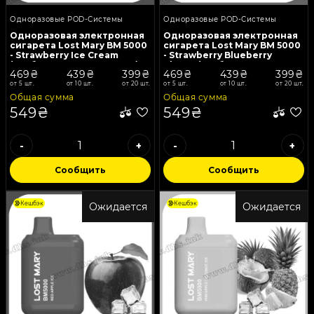
Одноразовые POD-Системы
Одноразовые POD-Системы
Одноразовая электронная
Одноразовая электронная
сигарета Lost Mary BM 5000
сигарета Lost Mary BM 5000
- Strawberry Ice Cream
- Strawberry Blueberry
(Клубничное Мороженое)
Cherry (Клубника, Черника,
469₴
439₴
399₴
469₴
439₴
399₴
Вишня)
от 5 шт.
от 10 шт.
от 20 шт.
от 5 шт.
от 10 шт.
от 20 шт.
Общая сумма
Общая сумма
549₴
549₴
-
+
-
+
Сообщить
Сообщить
Кешбэк
Кешбэк
Ожидается
Ожидается