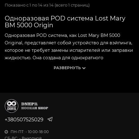
Показано с 1 по 14 из 14 (всего 1 страниц)
Одноразовая POD система Lost Mary
BM 5000 Origin
Одноразовая POD система, как Lost Mary BM 5000
Original, представляет собой устройство для вэйпинга,
которое не требует замены испарителей или заправки
жидкостью. Она создана для однократного
использования и предназначена для удовлетворения
РАЗВЕРНУТЬ
потребностей пользователей в качественном вэйпинге
без лишних хлопот.
Одноразка обычно состоит из двух основных
компонентов: аккумулятора и картриджа с жидкостью.
Аккумулятор обеспечивает питание устройства, а
картридж содержит жидкость для вэйпинга и
+380507525029
испаритель. После того как жидкость истощается или
устройство разряжается, его следует выбросить и
ПН-ПТ: - 10:00-18:00
заменить новым.
СБ-ВС: - Выходной