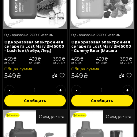
Одноразовые POD-Системы
Одноразовые POD-Системы
Одноразовая электронная
Одноразовая электронная
сигарета Lost Mary BM 5000
сигарета Lost Mary BM 5000
- Lush Ice (Арбуз, Лед)
- Gummy Bear (Мишки
Гамми)
469₴
439₴
399₴
469₴
439₴
399₴
от 5 шт.
от 10 шт.
от 20 шт.
от 5 шт.
от 10 шт.
от 20 шт.
Общая сумма
Общая сумма
549₴
549₴
-
+
-
+
Сообщить
Сообщить
Кешбэк
Кешбэк
Ожидается
Ожидается