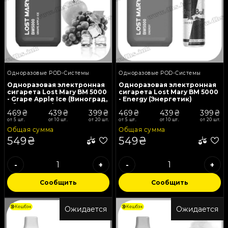
Одноразовые POD-Системы
Одноразовые POD-Системы
Одноразовая электронная
Одноразовая электронная
сигарета Lost Mary BM 5000
сигарета Lost Mary BM 5000
- Grape Apple Ice (Виноград,
- Energy (Энергетик)
Яблоко, Лед)
469₴
439₴
399₴
469₴
439₴
399₴
от 5 шт.
от 10 шт.
от 20 шт.
от 5 шт.
от 10 шт.
от 20 шт.
Общая сумма
Общая сумма
549₴
549₴
-
+
-
+
Сообщить
Сообщить
Кешбэк
Кешбэк
Ожидается
Ожидается