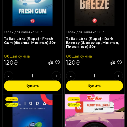
Табак для кальяна 50 г
Табак для кальяна 50 г
Табак Lirra (Лира) - Fresh
Табак Lirra (Лира) - Dark
Gum (Жвачка, Ментол) 50г
Breezy (Шоколад, Ментол,
Пирожное) 50г
Общая сумма
Общая сумма
120₴
120₴
-
+
-
+
Купить
Купить
Новинка
Новинка
Кешбэк
Кешбэк