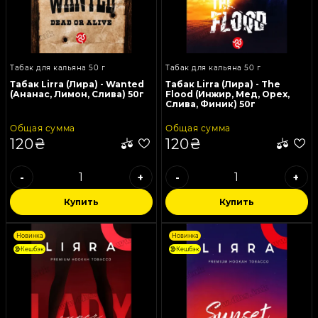
Табак для кальяна 50 г
Табак для кальяна 50 г
Табак Lirra (Лира) - Wanted
Табак Lirra (Лира) - The
(Ананас, Лимон, Слива) 50г
Flood (Инжир, Мед, Орех,
Слива, Финик) 50г
Общая сумма
Общая сумма
120₴
120₴
-
+
-
+
Купить
Купить
Новинка
Новинка
Кешбэк
Кешбэк