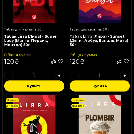
Табак для кальяна 50 г
Табак для кальяна 50 г
Табак Lirra (Лира) - Super
Табак Lirra (Лира) - Sunset
Lady (Манго, Персик,
(Дыня, Арбуз, Ваниль, Мята)
Ментол) 50г
50г
Общая сумма
Общая сумма
120₴
120₴
-
+
-
+
Купить
Купить
Новинка
Новинка
Кешбэк
Кешбэк