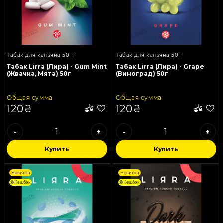
Табак для кальяна 50 г
Табак для кальяна 50 г
Табак Lirra (Лира) - Gum Mint
Табак Lirra (Лира) - Grape
(Жвачка, Мята) 50г
(Виноград) 50г
Общая сумма
Общая сумма
120₴
120₴
-
+
-
+
Купить
Купить
Новинка
Новинка
Кешбэк
Кешбэк