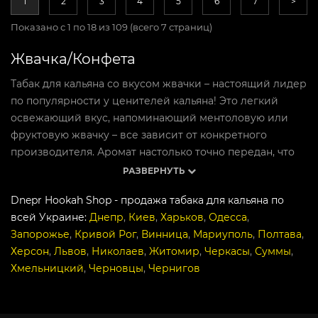
1
2
3
4
5
6
7
>
Показано с 1 по 18 из 109 (всего 7 страниц)
Жвачка/Конфета
Табак для кальяна со вкусом жвачки – настоящий лидер
по популярности у ценителей кальяна! Это легкий
освежающий вкус, напоминающий ментоловую или
фруктовую жвачку – все зависит от конкретного
производителя. Аромат настолько точно передан, что
действительно напоминает любимую жвачку или
РАЗВЕРНУТЬ
конфету!
Dnepr Hookah Shop - продажа табака для кальяна по
Что мы предлагаем?
всей Украине:
Днепр
,
Киев
,
Харьков
,
Одесса
,
Запорожье
,
Кривой Рог
,
Винница
,
Мариуполь
,
Полтава
,
Курение такого табака подойдет как опытным
Херсон
,
Львов
,
Николаев
,
Житомир
,
Черкасы
,
Суммы
,
кальянщикам, так и новичкам. Хорошая пропитка
Хмельницкий
,
Черновцы
,
Чернигов
гарантирует густой дым, листья имеют разную нарезку,
посторонние вкрапления отсутствуют. Наш магазин
предлагает только оригинальный товар высокого