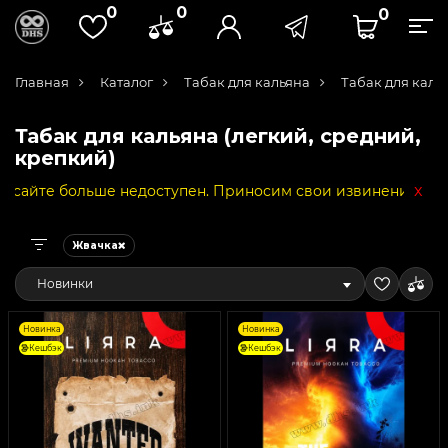
0
0
0
Главная
Каталог
Табак для кальяна
Табак для каль
Табак для кальяна (легкий, средний,
крепкий)
x
льше недоступен. Приносим свои извинения за неудобства
Жвачка
Новинки
Новинка
Новинка
Кешбэк
Кешбэк