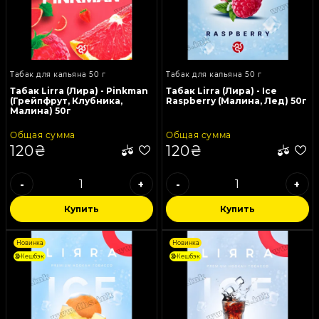
Табак для кальяна 50 г
Табак для кальяна 50 г
Табак Lirra (Лира) - Pinkman
Табак Lirra (Лира) - Ice
(Грейпфрут, Клубника,
Raspberry (Малина, Лед) 50г
Малина) 50г
Общая сумма
Общая сумма
120₴
120₴
-
+
-
+
Купить
Купить
Новинка
Новинка
Кешбэк
Кешбэк