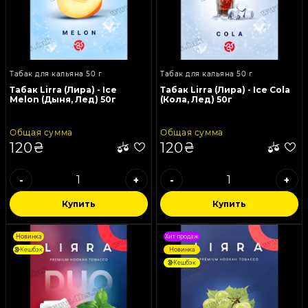
Табак для кальяна 50 г
Табак для кальяна 50 г
Табак Lirra (Лира) - Ice
Табак Lirra (Лира) - Ice Cola
Melon (Дыня, Лед) 50г
(Кола, Лед) 50г
Общая сумма
Общая сумма
120₴
120₴
-
+
-
+
Купить
Купить
Новинка
Хит продаж
Кешбэк
Новинка
Кешбэк