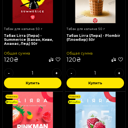
Табак для кальяна 50 г
Табак для кальяна 50 г
Табак Lirra (Лира) -
Табак Lirra (Лира) - Plombir
Summerice (Банан, Киви,
(Пломбир) 50г
Ананас, Лед) 50г
Общая сумма
Общая сумма
120₴
120₴
-
+
-
+
Купить
Купить
Новинка
Новинка
Кешбэк
Кешбэк