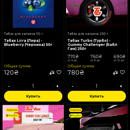
Табак для кальяна 50 г
Табак для кальяна 250 г
Табак Lirra (Лира) -
Табак Turbo (Турбо) -
Blueberry (Черника) 50г
Gummy Challenger (Бабл
Гам) 250г
770₴
760₴
690₴
от 4 шт.
от 6 шт.
от 12 шт.
Общая сумма
Общая сумма
120₴
780₴
-
+
-
+
Купить
Купить
Новинка
Новинка
Кешбэк
Кешбэк