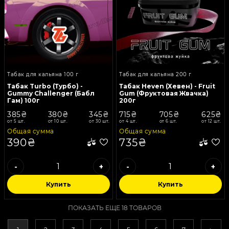
Табак для кальяна 100 г
Табак для кальяна 200 г
Табак Turbo (Турбо) -
Табак Heven (Хевен) - Fruit
Gummy Challenger (Бабл
Gum (Фруктовая Жвачка)
Гам) 100г
200г
385₴
380₴
345₴
715₴
705₴
625₴
от 5 шт.
от 10 шт.
от 30 шт.
от 4 шт.
от 6 шт.
от 12 шт.
Общая сумма
Общая сумма
390₴
735₴
-
+
-
+
Купить
Купить
ПОКАЗАТЬ ЕЩЕ 18 ТОВАРОВ