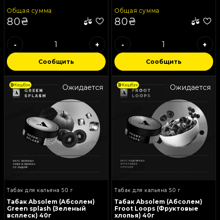
Общая сумма
Общая сумма
80₴
80₴
-
+
-
+
Сообщить
Сообщить
Кешбэк
Кешбэк
Ожидается
Ожидается
Табак для кальяна 50 г
Табак для кальяна 50 г
Табак Absolem (Абсолем)
Табак Absolem (Абсолем)
Green splash (Зеленый
Froot Loops (Фруктовые
всплеск) 40г
хлопья) 40г