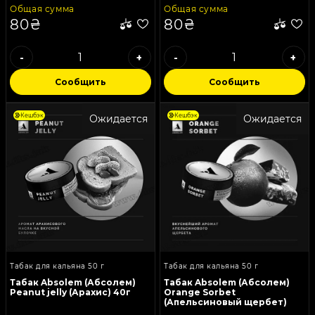
Общая сумма
Общая сумма
80₴
80₴
-
+
-
+
Сообщить
Сообщить
Кешбэк
Кешбэк
Ожидается
Ожидается
Табак для кальяна 50 г
Табак для кальяна 50 г
Табак Absolem (Абсолем)
Табак Absolem (Абсолем)
Peanut jelly (Арахис) 40г
Orange Sorbet
(Апельсиновый щербет)
40г