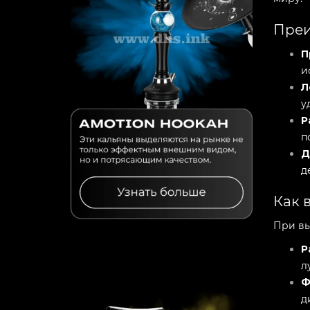
Преи
П
и
Л
у
Р
п
Д
д
Как 
При вы
Р
л
Ф
д