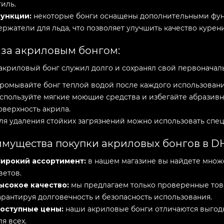
тиль.
ункции:
некоторые бонги оснащены дополнительными фун
ержатели для льда, что позволяет улучшить качество курен
 за акриловым бонгом:
акриловый бонг служил долго и сохранял свой первоначаль
ромывайте бонг теплой водой после каждого использования
спользуйте мягкие моющие средства и избегайте абразивн
оверхность акрила.
ля удаления стойких загрязнений можно использовать спец
мущества покупки акриловых бонгов в DH
ирокий ассортимент:
в нашем магазине вы найдете множ
ветов.
ысокое качество:
мы предлагаем только проверенные тов
арантируя долговечность и безопасность использования.
оступные цены:
наши акриловые бонги отличаются выгодн
ля всех.