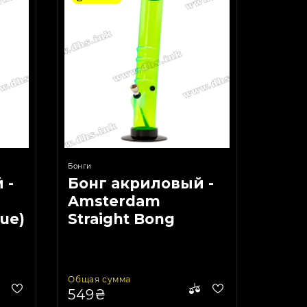
Бонги
 -
Бонг акриловый -
Amsterdam
lue)
Straight Bong
(Green)
Общая сумма
549₴