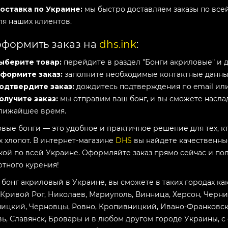
оставка по Украине:
мы быстро доставляем заказы по все
ля наших клиентов.
оформить заказ на
dhs.ink
:
ыберите товар:
перейдите в раздел "Бонги акриловые" и 
формите заказ:
заполните необходимые контактные данные
одтвердите заказ:
дождитесь подтверждения по email или
олучите заказ:
мы отправим ваш бонг, и вы сможете насла
лижайшее время.
вые бонги — это удобное и практичное решение для тех, к
 хлопот. В интернет-магазине
DHS
вы найдете качественны
кой по всей Украине. Оформляйте заказ прямо сейчас и пол
тного курения!
 бонг акриловый в Украине, вы сможете в таких городах как
 Кривой Рог, Николаев, Мариуполь, Винница, Херсон, Черни
ицкий, Черновцы, Ровно, Кропивницкий, Ивано-Франковск, 
ь, Славянск, Бровары и в любом другом городе Украины, с