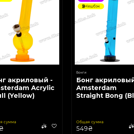
Кешбэк
Бонги
нг акриловый -
Бонг акриловый
sterdam Acrylic
Amsterdam
ll (Yellow)
Straight Bong (B
я сумма
Общая сумма
9₴
549₴