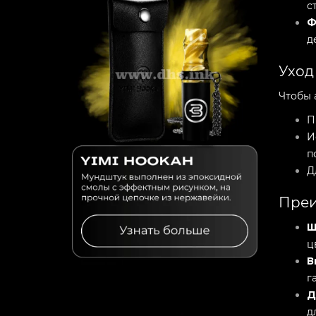
с
Ф
д
Уход
Чтобы 
П
И
п
Д
Преи
Ш
ц
В
г
Д
д