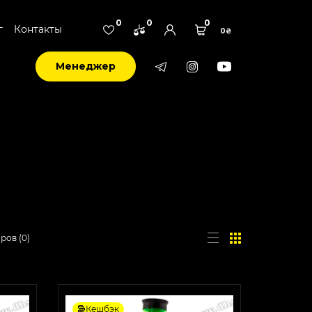
0
0
0
г
Контакты
0₴
Менеджер
аров
(
0
)
Кешбэк