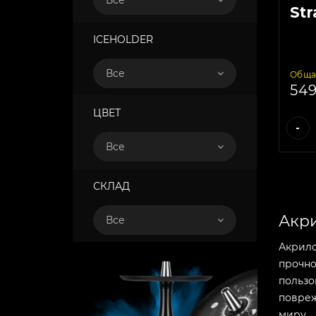
Все
Str
(Ye
ICEHOLDER
Все
Обща
54
ЦВЕТ
-
Все
СКЛАД
Акри
Все
Акрило
прочно
пользо
повреж
миру.