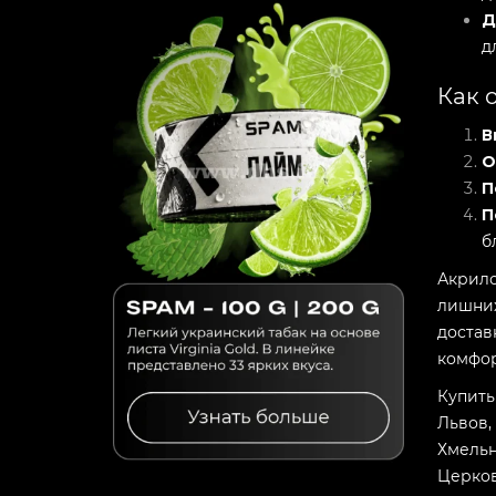
Д
д
Как 
В
О
П
П
б
Акрило
лишних
достав
комфор
Купить
Львов,
Хмельн
Церков