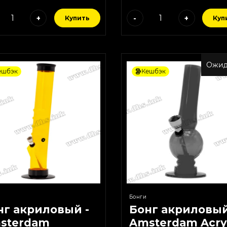
+
-
+
Купить
Куп
Ожид
ешбэк
Кешбэк
Бонги
нг акриловый -
Бонг акриловый
sterdam
Amsterdam Acry