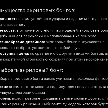
мущества акриловых бонгов:
рочность:
акрил устойчив к ударам и падениям, что делае
спользования.
егкость:
в отличие от стеклянных моделей, акриловые бонг
добными для переноски и использования на природе.
азнообразие дизайнов:
акриловые бонги выпускаются в ш
озволяет выбрать устройство на любой вкус.
оступная цена:
по сравнению с другими видами бонгов, а
емократичной стоимостью, сохраняя при этом высокое каче
выбрать акриловый бонг:
боре акрилового бонга важно учитывать несколько фактор
азмер:
компактные модели подойдут для поездок и отдыха 
учшую фильтрацию дыма.
орма:
акрил позволяет создавать самые разные формы, от
изайнерских решений. Выбирайте ту модель, которая будет