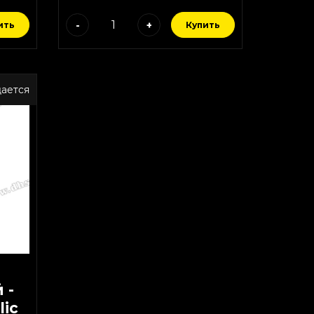
-
+
ить
Купить
ается
 -
lic