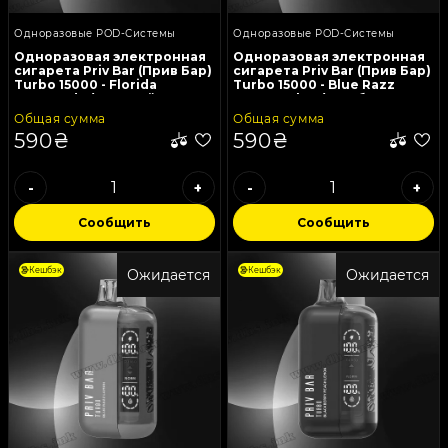
Одноразовые POD-Системы
Одноразовые POD-Системы
Одноразовая электронная
Одноразовая электронная
сигарета Priv Bar (Прив Бар)
сигарета Priv Bar (Прив Бар)
Turbo 15000 - Florida
Turbo 15000 - Blue Razz
Lemonade (Сладкий Цитрус,
Watermelon (Голубика,
Лимонад)
Малина, Арбуз)
Общая сумма
Общая сумма
590₴
590₴
-
+
-
+
Сообщить
Сообщить
Кешбэк
Кешбэк
Ожидается
Ожидается