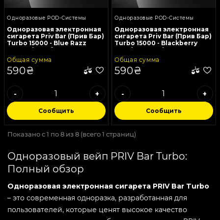
Одноразовые POD-Системы
Одноразовые POD-Системы
Одноразовая электронная
Одноразовая электронная
сигарета Priv Bar (Прив Бар)
сигарета Priv Bar (Прив Бар)
Turbo 15000 - Blue Razz
Turbo 15000 - Blackberry
Lemon (Голубика, Малина,
Peach Lemon (Ежевика,
Лимон)
Персик, Лимон)
Общая сумма
Общая сумма
590₴
590₴
-
+
-
+
Сообщить
Сообщить
Показано с 1 по 8 из 8 (всего 1 страниц)
Одноразовый вейп PRIV Bar Turbo:
Полный обзор
Одноразовая электронная сигарета PRIV Bar Turbo
– это современная одноразка, разработанная для
пользователей, которые ценят высокое качество