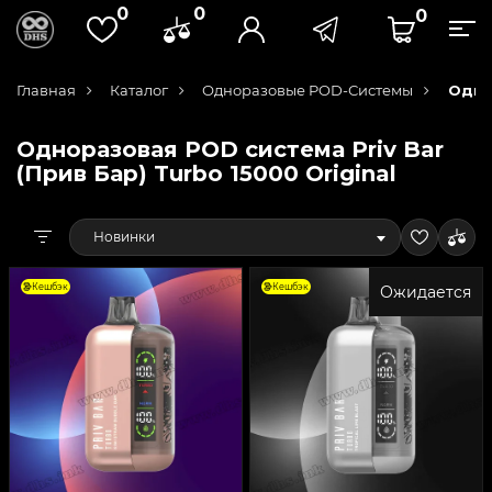
0
0
0
Главная
Каталог
Одноразовые POD-Системы
Однор
Одноразовая POD система Priv Bar
(Прив Бар) Turbo 15000 Original
Новинки
Кешбэк
Кешбэк
Ожидается