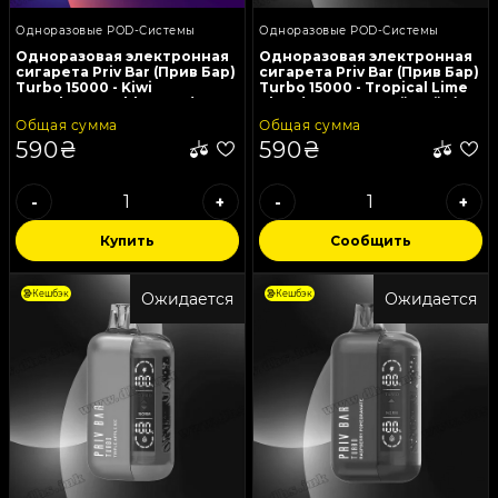
Одноразовые POD-Системы
Одноразовые POD-Системы
Одноразовая электронная
Одноразовая электронная
сигарета Priv Bar (Прив Бар)
сигарета Priv Bar (Прив Бар)
Turbo 15000 - Kiwi
Turbo 15000 - Tropical Lime
Strawberry Buble Gum (Киви,
Blast (Тропический Лайм)
Клубника, Жвачка)
Общая сумма
Общая сумма
590₴
590₴
-
+
-
+
Купить
Сообщить
Кешбэк
Кешбэк
Ожидается
Ожидается