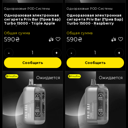
Одноразовые POD-Системы
Одноразовые POD-Системы
Одноразовая электронная
Одноразовая электронная
сигарета Priv Bar (Прив Бар)
сигарета Priv Bar (Прив Бар)
Turbo 15000 - Triple Apple
Turbo 15000 - Raspberry
Ice (Яблоко, Лед)
Pomegranate (Малина,
Гранат)
Общая сумма
Общая сумма
590₴
590₴
-
+
-
+
Сообщить
Сообщить
Кешбэк
Кешбэк
Ожидается
Ожидается