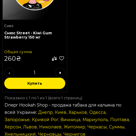
Снюс
Снюс Street - Kiwi Gum
Strawberry 150 мг
Общая сумма
260₴
-
+
Купить
Показано с 1 по 1 из 1 (всего 1 страниц)
Dnepr Hookah Shop - продажа табака для кальяна по
всей Украине:
Днепр
,
Киев
,
Харьков
,
Одесса
,
Запорожье
,
Кривой Рог
,
Винница
,
Мариуполь
,
Полтава
,
Херсон
,
Львов
,
Николаев
,
Житомир
,
Черкасы
,
Суммы
,
Хмельницкий
,
Черновцы
,
Чернигов