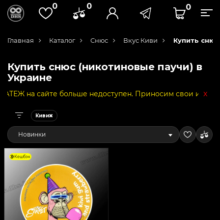
0
0
0
Главная
Каталог
Снюс
Вкус Киви
Купить снюс
Купить снюс (никотиновые паучи) в
Украине
x
Ж на сайте больше недоступен. Приносим свои извинения 
Киви
Новинки
Кешбэк