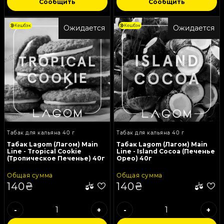
Сообщить
Сообщить
Кешбэк
Кешбэк
Ожидается
Ожидается
Табак для кальяна 40 г
Табак для кальяна 40 г
Табак Lagom (Лагом) Main
Табак Lagom (Лагом) Main
Line - Tropical Cookie
Line - Island Cocoa (Печенье
(Тропическое Печенье) 40г
Орео) 40г
Общая сумма
Общая сумма
140₴
140₴
-
+
-
+