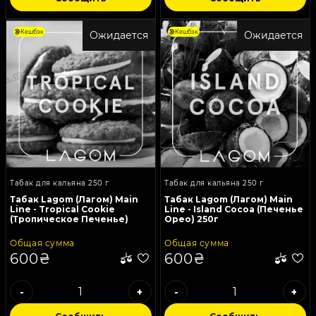
Кешбэк
Кешбэк
Ожидается
Ожидается
Табак для кальяна 250 г
Табак для кальяна 250 г
Табак Lagom (Лагом) Main
Табак Lagom (Лагом) Main
Line - Tropical Cookie
Line - Island Cocoa (Печенье
(Тропическое Печенье)
Орео) 250г
250г
Общая сумма
Общая сумма
600₴
600₴
-
+
-
+