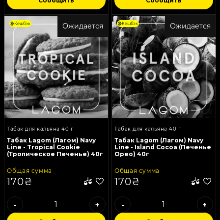
Сообщить
Сообщить
Кешбэк
Кешбэк
Ожидается
Ожидается
Табак для кальяна 40 г
Табак для кальяна 40 г
Табак Lagom (Лагом) Navy
Табак Lagom (Лагом) Navy
Line - Tropical Cookie
Line - Island Cocoa (Печенье
(Тропическое Печенье) 40г
Орео) 40г
Общая сумма
Общая сумма
170₴
170₴
-
+
-
+