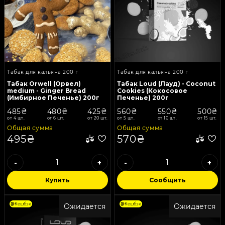
Табак для кальяна 200 г
Табак для кальяна 200 г
Табак Orwell (Орвел)
Табак Loud (Лауд) - Coconut
medium - Ginger Bread
Cookies (Кокосовое
(Имбирное Печенье) 200г
Печенье) 200г
485₴
480₴
425₴
560₴
550₴
500₴
от 4 шт.
от 6 шт.
от 20 шт.
от 5 шт.
от 10 шт.
от 15 шт.
Общая сумма
Общая сумма
495₴
570₴
-
+
-
+
Купить
Сообщить
Кешбэк
Кешбэк
Ожидается
Ожидается