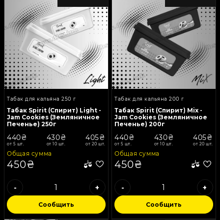
Табак для кальяна 250 г
Табак для кальяна 200 г
Табак Spirit (Спирит) Light -
Табак Spirit (Спирит) Mix -
Jam Сookies (Земляничное
Jam Сookies (Земляничное
Печенье) 250г
Печенье) 200г
440₴
430₴
405₴
440₴
430₴
405₴
от 5 шт.
от 10 шт.
от 20 шт.
от 5 шт.
от 10 шт.
от 20 шт.
Общая сумма
Общая сумма
450₴
450₴
-
+
-
+
Сообщить
Сообщить