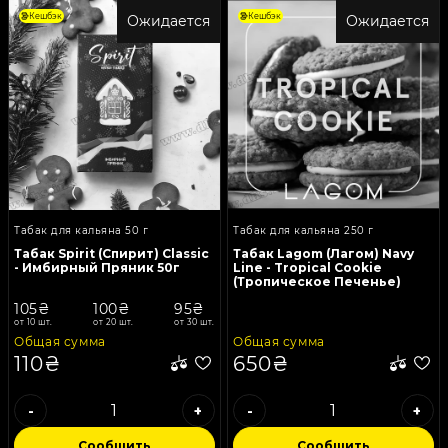
Кешбэк
Кешбэк
Ожидается
Ожидается
Табак для кальяна 50 г
Табак для кальяна 250 г
Табак Spirit (Спирит) Classic
Табак Lagom (Лагом) Navy
- Имбирный Пряник 50г
Line - Tropical Cookie
(Тропическое Печенье)
250г
105₴
100₴
95₴
от 10 шт.
от 20 шт.
от 30 шт.
Общая сумма
Общая сумма
110₴
650₴
-
+
-
+
Сообщить
Сообщить