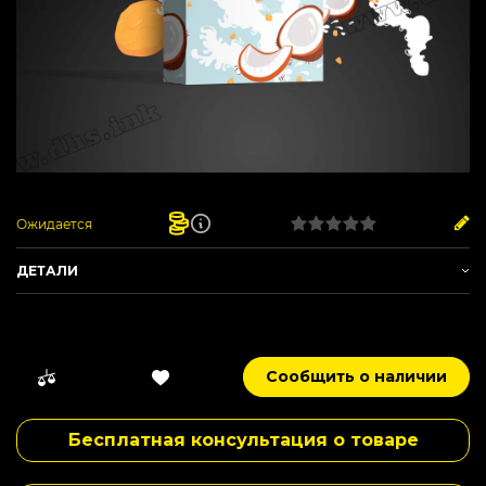
Ожидается
ДЕТАЛИ
Артикул:
LD_28
Производитель -
Loud
Вес -
100 г
Сообщить о наличии
Вкус -
Кокос
,
Печенье
,
Сладкий
Сырье -
Табачный лист
Бесплатная консультация о товаре
Нарезка -
Мелкая