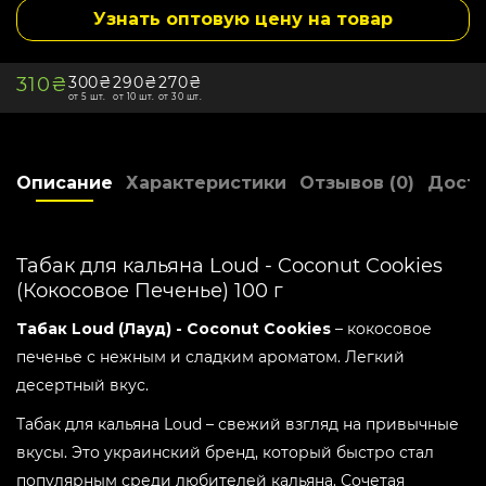
Крепость -
Средний
Узнать оптовую цену на товар
Дымность -
Высокая
Упаковка -
Пачка
310₴
300₴
290₴
270₴
Мята -
Не мятный
от 5 шт.
от 10 шт.
от 30 шт.
Холод -
Не холодный
Страна производитель -
Украина
Описание
Характеристики
Отзывов (0)
Доста
Склад -
1
Бонусные баллы:
3
Табак для кальяна Loud - Coconut Cookies
(Кокосовое Печенье) 100 г
Табак Loud (Лауд) - Coconut Cookies
– кокосовое
печенье с нежным и сладким ароматом. Легкий
десертный вкус.
Табак для кальяна Loud – свежий взгляд на привычные
вкусы. Это украинский бренд, который быстро стал
популярным среди любителей кальяна. Сочетая