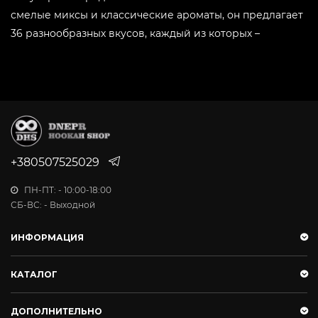
смелые миксы и классические ароматы, он предлагает
36 разнообразных вкусов, каждый из которых –
маленькое приключение.
Loud Medium – это табак средней крепости (3 из 5), что
делает его отличным выбором для тех, кто любит табак
покрепче, но без удара по горлу. Качественное сырье и
продуманная рецептура – вот главные секреты успеха
этого бренда.
+380507525029
Что делает Loud особенным?
ПН-ПТ: - 10:00-18:00
СБ-ВС: - Выходной
Идеальный баланс крепости и вкуса
Лауд – табак для тех, кто ценит богатый вкус, но не
ИНФОРМАЦИЯ
хочет терять голову от крепости. Это золотая
середина для комфортного курения.
КАТАЛОГ
36 уникальных вкусов
Здесь найдется всё – от спелых фруктов до
ДОПОЛНИТЕЛЬНО