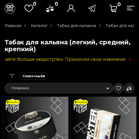
0
0
0
Главная
Каталог
Табак для кальяна
Табак для каль
Табак для кальяна (легкий, средний,
крепкий)
x
ше недоступен. Приносим свои извинения за неудобства и
Сливочный
Новинки
Кешбэк
Кешбэк