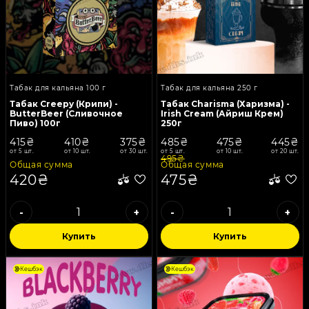
Табак для кальяна 100 г
Табак для кальяна 250 г
Табак Creepy (Крипи) -
Табак Charisma (Харизма) -
ButterBeer (Сливочное
Irish Cream (Айриш Крем)
Пиво) 100г
250г
415₴
410₴
375₴
485₴
475₴
445₴
от 5 шт.
от 10 шт.
от 30 шт.
от 5 шт.
от 10 шт.
от 20 шт.
495₴
Общая сумма
Общая сумма
420₴
475₴
-
+
-
+
Купить
Купить
Кешбэк
Кешбэк