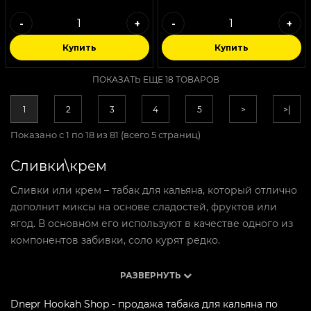
-
+
-
+
Купить
Купить
ПОКАЗАТЬ ЕЩЕ 18 ТОВАРОВ
1
2
3
4
5
>
>|
Показано с 1 по 18 из 81 (всего 5 страниц)
Сливки\крем
Сливки или крем – табак для кальяна, который отлично
дополнит миксы на основе сладостей, фруктов или
ягод. В основном его используют в качестве одного из
компонентов забивки, соло курят редко.
Что предлагает наш магазин?
РАЗВЕРНУТЬ
Курение этого вкуса подойдет всем ценителям кальяна
Dnepr Hookah Shop - продажа табака для кальяна по