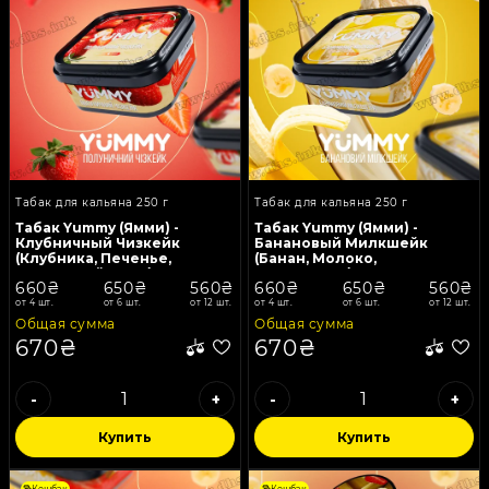
Табак для кальяна 250 г
Табак для кальяна 250 г
Табак Yummy (Ямми) -
Табак Yummy (Ямми) -
Клубничный Чизкейк
Банановый Милкшейк
(Клубника, Печенье,
(Банан, Молоко,
Творожный крем) 250г
Мороженое) 250г
660₴
650₴
560₴
660₴
650₴
560₴
от 4 шт.
от 6 шт.
от 12 шт.
от 4 шт.
от 6 шт.
от 12 шт.
Общая сумма
Общая сумма
670₴
670₴
-
+
-
+
Купить
Купить