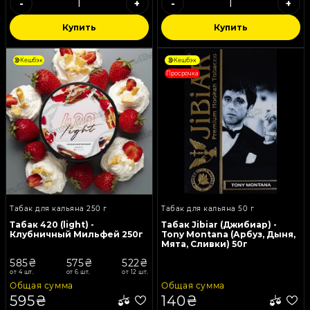
-
+
-
+
Купить
Купить
Кешбэк
Кешбэк
Просрочка
Табак для кальяна 250 г
Табак для кальяна 50 г
Табак 420 (light) -
Табак Jibiar (Джибиар) -
Клубничный Мильфей 250г
Tony Montana (Арбуз, Дыня,
Мята, Сливки) 50г
585₴
575₴
522₴
от 4 шт.
от 6 шт.
от 12 шт.
Общая сумма
Общая сумма
595₴
140₴