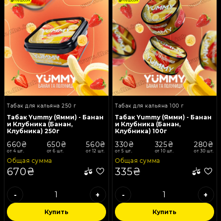
Кешбэк
Кешбэк
Табак для кальяна 250 г
Табак для кальяна 100 г
Табак Yummy (Ямми) - Банан
Табак Yummy (Ямми) - Банан
и Клубника (Банан,
и Клубника (Банан,
Клубника) 250г
Клубника) 100г
660₴
650₴
560₴
330₴
325₴
280₴
от 4 шт.
от 6 шт.
от 12 шт.
от 5 шт.
от 10 шт.
от 30 шт.
Общая сумма
Общая сумма
670₴
335₴
-
+
-
+
Купить
Купить