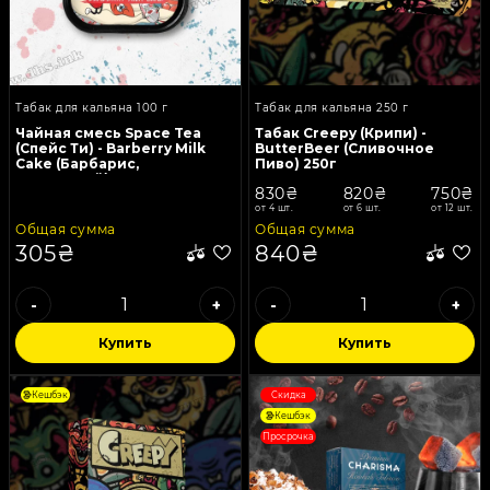
Табак для кальяна 100 г
Табак для кальяна 250 г
Чайная смесь Space Tea
Табак Creepy (Крипи) -
(Спейс Ти) - Barberry Milk
ButterBeer (Сливочное
Cake (Барбарис,
Пиво) 250г
Сливочный) 100г
830₴
820₴
750₴
от 4 шт.
от 6 шт.
от 12 шт.
Общая сумма
Общая сумма
305₴
840₴
-
+
-
+
Купить
Купить
Кешбэк
Скидка
Кешбэк
Просрочка