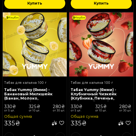
Купить
Купить
Кешбэк
Кешбэк
Табак для кальяна 100 г
Табак для кальяна 100 г
Табак Yummy (Ямми) -
Табак Yummy (Ямми) -
Банановый Милкшейк
Клубничный Чизкейк
(Банан, Молоко,
(Клубника, Печенье,
Мороженое) 100г
Творожный крем) 100г
330₴
325₴
280₴
330₴
325₴
280₴
от 5 шт.
от 10 шт.
от 30 шт.
от 5 шт.
от 10 шт.
от 30 шт.
Общая сумма
Общая сумма
335₴
335₴