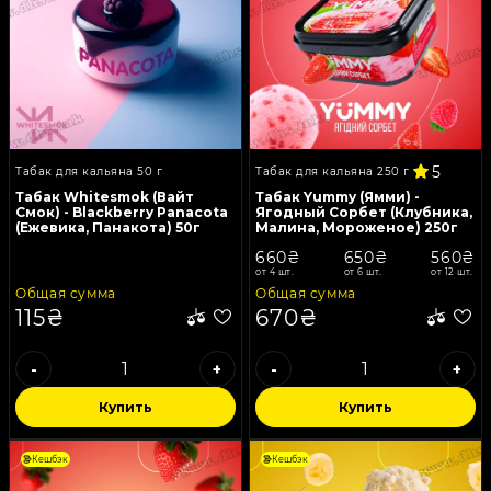
5
Табак для кальяна 50 г
Табак для кальяна 250 г
Табак Whitesmok (Вайт
Табак Yummy (Ямми) -
Смок) - Blackberry Panacota
Ягодный Сорбет (Клубника,
(Ежевика, Панакота) 50г
Малина, Мороженое) 250г
660₴
650₴
560₴
от 4 шт.
от 6 шт.
от 12 шт.
Общая сумма
Общая сумма
115₴
670₴
-
+
-
+
Купить
Купить
Кешбэк
Кешбэк