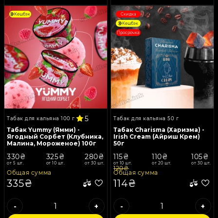
Кешбэк
Скидка
Кешбэк
Просрочка
5
Табак для кальяна 100 г
Табак для кальяна 50 г
Табак Yummy (Ямми) -
Табак Charisma (Харизма) -
Ягодный Сорбет (Клубника,
Irish Cream (Айриш Крем)
Малина, Мороженое) 100г
50г
330₴
325₴
280₴
115₴
110₴
105₴
от 5 шт.
от 10 шт.
от 30 шт.
от 10 шт.
от 20 шт.
от 30 шт.
120₴
Общая сумма
Общая сумма
335₴
114₴
-
+
-
+