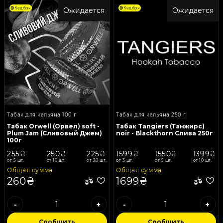
Кешбэк
Кешбэк
Ожидается
Ожидается
Табак для кальяна 100 г
Табак для кальяна 250 г
Табак Orwell (Орвел) soft -
Табак Tangiers (Танжирс)
Plum Jam (Сливовый Джем)
noir - Blackthorn Слива 250г
100г
255₴
250₴
225₴
1599₴
1550₴
1399₴
от 5 шт.
от 10 шт.
от 20 шт.
от 3 шт.
от 5 шт.
от 10 шт.
Общая сумма
Общая сумма
260₴
1699₴
-
+
-
+
Сообщить
Сообщить