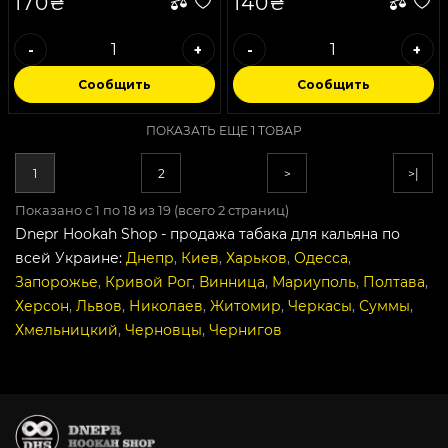
170₴
140₴
-
+
-
+
Сообщить
Сообщить
ПОКАЗАТЬ ЕЩЕ 1 ТОВАР
1
2
>
>|
Показано с 1 по 18 из 19 (всего 2 страниц)
Dnepr Hookah Shop - продажа табака для кальяна по
всей Украине:
Днепр
,
Киев
,
Харьков
,
Одесса
,
Запорожье
,
Кривой Рог
,
Винница
,
Мариуполь
,
Полтава
,
Херсон
,
Львов
,
Николаев
,
Житомир
,
Черкасы
,
Суммы
,
Хмельницкий
,
Черновцы
,
Чернигов