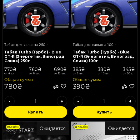
Табак для кальяна 250 г
Табак для кальяна 100 г
Табак Turbo (Турбо) - Blue
Табак Turbo (Турбо) - Blue
GT-R (Энергетик, Виноград,
GT-R (Энергетик, Виноград,
Слива) 250г
Слива) 100г
770₴
760₴
690₴
385₴
380₴
345₴
от 4 шт.
от 6 шт.
от 12 шт.
от 5 шт.
от 10 шт.
от 30 шт.
Общая сумма
Общая сумма
780₴
390₴
-
+
-
+
Купить
Купить
Кешбэк
Кешбэк
Ожидается
Ожидается