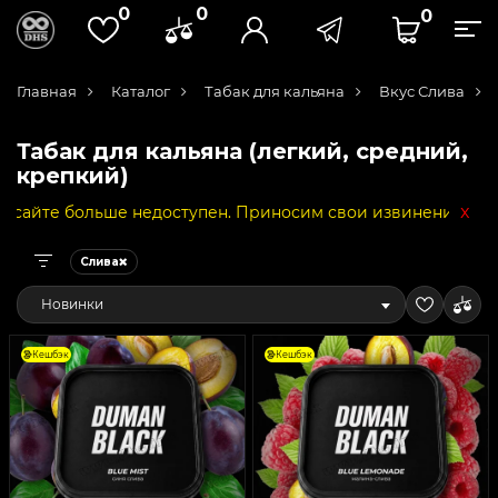
0
0
0
Главная
Каталог
Табак для кальяна
Вкус Слива
Табак для кальяна (легкий, средний,
крепкий)
x
ольше недоступен. Приносим свои извинения за неудобств
Слива
Новинки
Кешбэк
Кешбэк