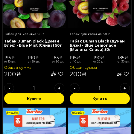
Табак для кальяна 50 г
Табак для кальяна 50 г
Табак Duman Black (Думан
Табак Duman Black (Думан
Блэк) - Blue Mist (Слива) 50г
Блэк) - Blue Lemonade
(Малина, Слива) 50г
195₴
190₴
185₴
195₴
190₴
185₴
от 10 шт.
от 20 шт.
от 30 шт.
от 10 шт.
от 20 шт.
от 30 шт.
Общая сумма
Общая сумма
200₴
200₴
-
+
-
+
Купить
Купить
Кешбэк
Кешбэк