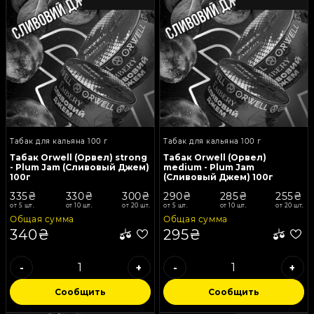
Табак для кальяна 100 г
Табак для кальяна 100 г
Табак Orwell (Орвел) strong
Табак Orwell (Орвел)
- Plum Jam (Сливовый Джем)
medium - Plum Jam
100г
(Сливовый Джем) 100г
335₴
330₴
300₴
290₴
285₴
255₴
от 5 шт.
от 10 шт.
от 20 шт.
от 5 шт.
от 10 шт.
от 20 шт.
Общая сумма
Общая сумма
340₴
295₴
-
+
-
+
Сообщить
Сообщить