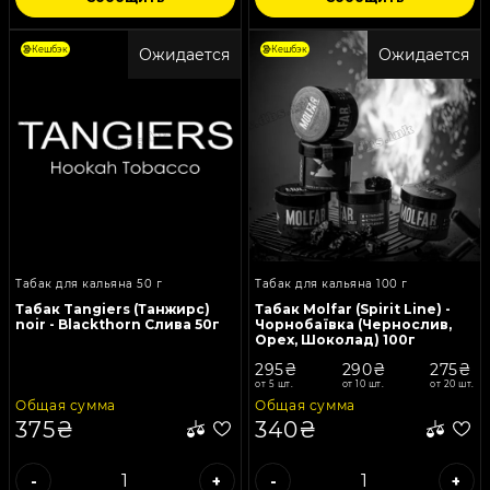
Кешбэк
Кешбэк
Ожидается
Ожидается
Табак для кальяна 50 г
Табак для кальяна 100 г
Табак Tangiers (Танжирс)
Табак Molfar (Spirit Line) -
noir - Blackthorn Слива 50г
Чорнобаївка (Чернослив,
Орех, Шоколад) 100г
295₴
290₴
275₴
от 5 шт.
от 10 шт.
от 20 шт.
Общая сумма
Общая сумма
375₴
340₴
-
+
-
+