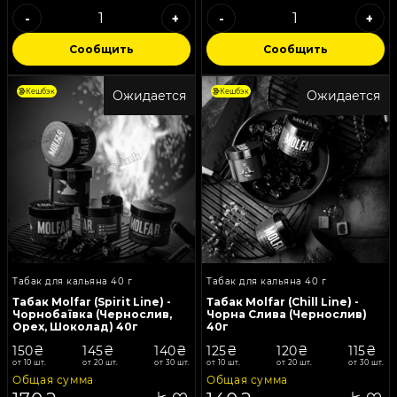
-
+
-
+
Сообщить
Сообщить
Кешбэк
Кешбэк
Ожидается
Ожидается
Табак для кальяна 40 г
Табак для кальяна 40 г
Табак Molfar (Spirit Line) -
Табак Molfar (Chill Line) -
Чорнобаївка (Чернослив,
Чорна Слива (Чернослив)
Орех, Шоколад) 40г
40г
150₴
145₴
140₴
125₴
120₴
115₴
от 10 шт.
от 20 шт.
от 30 шт.
от 10 шт.
от 20 шт.
от 30 шт.
Общая сумма
Общая сумма