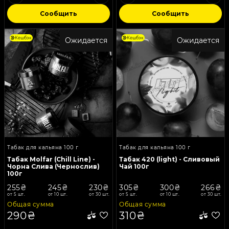
Сообщить
Сообщить
Кешбэк
Кешбэк
Ожидается
Ожидается
Табак для кальяна 100 г
Табак для кальяна 100 г
Табак Molfar (Chill Line) -
Табак 420 (light) - Сливовый
Чорна Слива (Чернослив)
Чай 100г
100г
255₴
245₴
230₴
305₴
300₴
266₴
от 5 шт.
от 10 шт.
от 30 шт.
от 5 шт.
от 10 шт.
от 30 шт.
Общая сумма
Общая сумма
290₴
310₴