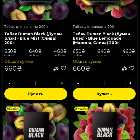
Табак для кальяна 200 г
Табак для кальяна 200 г
Табак Duman Black (Думан
Табак Duman Black (Думан
Блэк) - Blue Mist (Слива)
Блэк) - Blue Lemonade
200г
(Малина, Слива) 200г
650₴
640₴
460₴
650₴
640₴
460₴
от 4 шт.
от 6 шт.
от 15 шт.
от 4 шт.
от 6 шт.
от 15 шт.
Общая сумма
Общая сумма
660₴
660₴
-
+
-
+
Купить
Купить
Кешбэк
Кешбэк