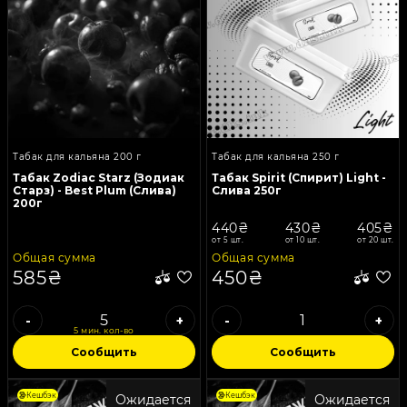
Табак для кальяна 200 г
Табак для кальяна 250 г
Табак Zodiac Starz (Зодиак
Табак Spirit (Спирит) Light -
Старз) - Best Plum (Слива)
Слива 250г
200г
440₴
430₴
405₴
от 5 шт.
от 10 шт.
от 20 шт.
Общая сумма
Общая сумма
585₴
450₴
-
+
-
+
5 мин. кол-во
Сообщить
Сообщить
Кешбэк
Кешбэк
Ожидается
Ожидается