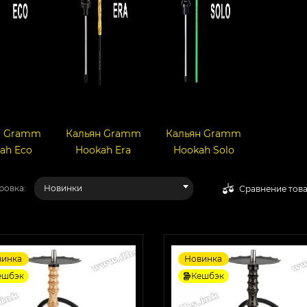
н Gramm
Кальян Gramm
Кальян Gramm
ah Eco
Hookah Era
Hookah Solo
ровка:
Новинки
Сравнение тов
винка
Новинка
ешбэк
Кешбэк