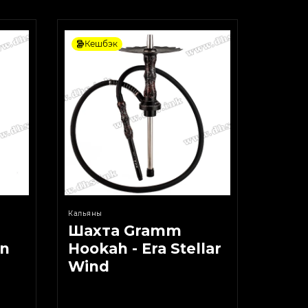
Кешбэк
Кальяны
Шахта Gramm
en
Hookah - Era Stellar
Wind