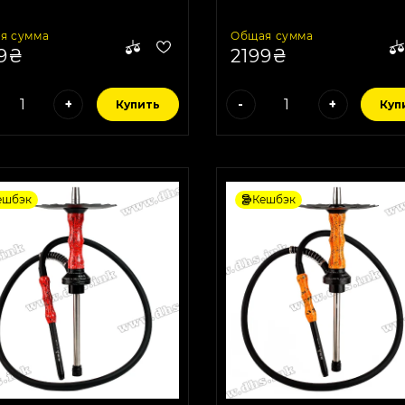
я сумма
Общая сумма
99₴
2199₴
+
-
+
Купить
Куп
ешбэк
Кешбэк