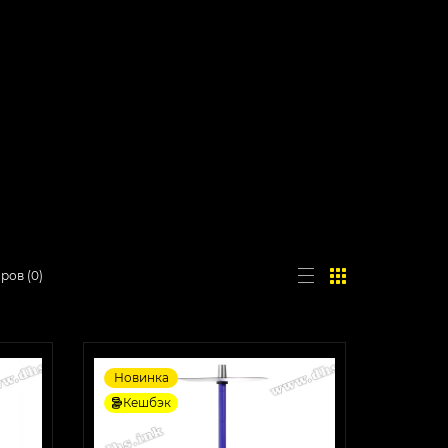
аров
(
0
)
Новинка
Кешбэк