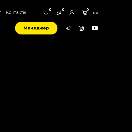
0
0
0
г
Контакты
0₴
Менеджер