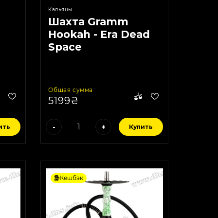
Кальяны
Шахта Gramm
Hookah - Era Dead
Space
Общая сумма
5199₴
-
+
ить
Купить
Кешбэк