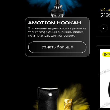
Обща
21
-
К