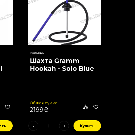
Кальяны
Шахта Gramm
i
Hookah - Solo Blue
Общая сумма
2199₴
-
+
ить
Купить