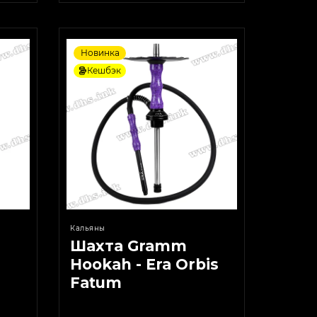
Новинка
Кешбэк
Кальяны
Шахта Gramm
Hookah - Era Orbis
Fatum