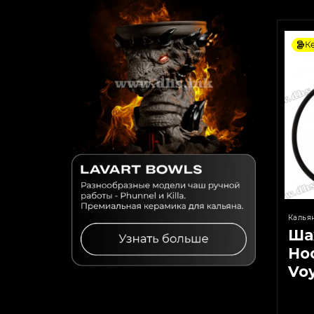
К
Калья
Ша
Hoo
Vo