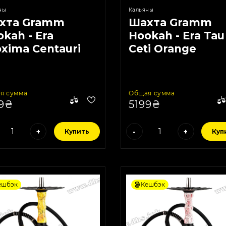
ны
Кальяны
хта Gramm
Шахта Gramm
kah - Era
Hookah - Era Tau
xima Centauri
Ceti Orange
я сумма
Общая сумма
99₴
5199₴
+
-
+
Купить
Куп
ешбэк
Кешбэк