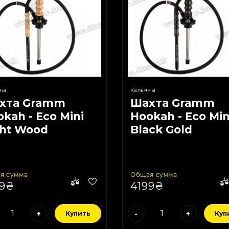
ны
Кальяны
хта Gramm
Шахта Gramm
kah - Eco Mini
Hookah - Eco Min
ght Wood
Black Gold
я сумма
Общая сумма
99₴
4199₴
+
-
+
Купить
Куп