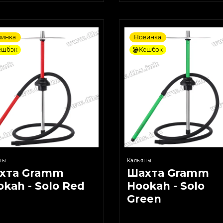
винка
Новинка
ешбэк
Кешбэк
ны
Кальяны
хта Gramm
Шахта Gramm
kah - Solo Red
Hookah - Solo
Green