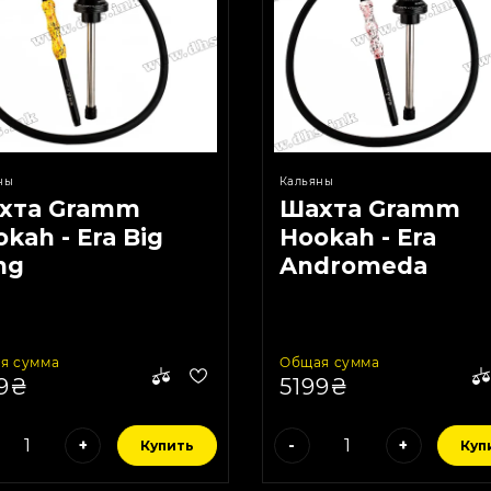
ны
Кальяны
хта Gramm
Шахта Gramm
kah - Era Big
Hookah - Era
ng
Andromeda
я сумма
Общая сумма
99₴
5199₴
+
-
+
Купить
Куп