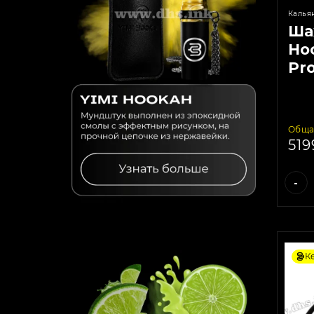
Калья
Ша
Hoo
Pro
Обща
51
-
К