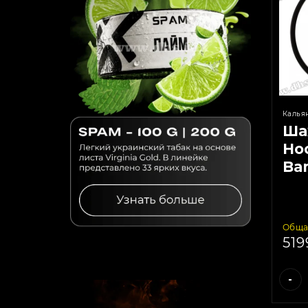
Калья
Ша
Hoo
Ba
Обща
51
-