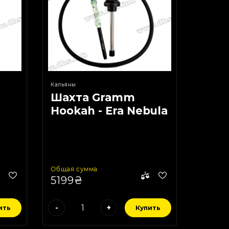
Кальяны
Шахта Gramm
Hookah - Era Nebula
Общая сумма
5199₴
-
+
ить
Купить