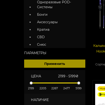
Одноразовые POD-
Системы
Бонги
Аксессуары
Кратиа
CBD
Снюс
Калья
Hook
ПАРАМЕТРЫ
Применить
Сорти
ЦЕНА
2199
-
5199
₴
2199
2205
2267
2477
5199
Но
К
НАЛИЧИЕ