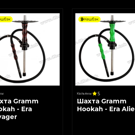
ешбэк
Кешбэк
5
ны
Кальяны
хта Gramm
Шахта Gramm
kah - Era
Hookah - Era Ali
yager