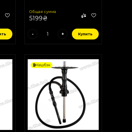
Общая сумма
5199₴
-
+
ить
Купить
Кешбэк