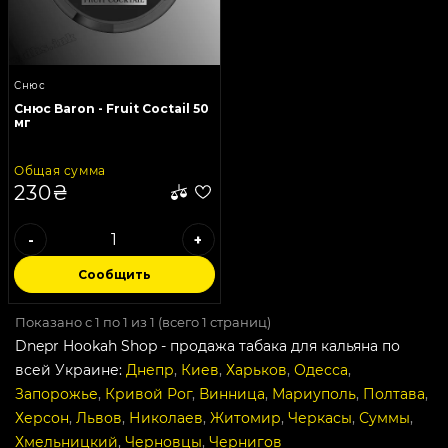
Снюс
Снюс Baron - Fruit Coctail 50
мг
Общая сумма
230₴
-
+
Сообщить
Показано с 1 по 1 из 1 (всего 1 страниц)
Dnepr Hookah Shop - продажа табака для кальяна по
всей Украине:
Днепр
,
Киев
,
Харьков
,
Одесса
,
Запорожье
,
Кривой Рог
,
Винница
,
Мариуполь
,
Полтава
,
Херсон
,
Львов
,
Николаев
,
Житомир
,
Черкасы
,
Суммы
,
Хмельницкий
,
Черновцы
,
Чернигов