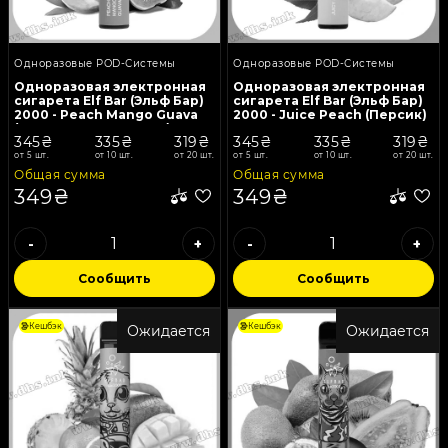
Одноразовые POD-Системы
Одноразовые POD-Системы
Одноразовая электронная
Одноразовая электронная
сигарета Elf Bar (Эльф Бар)
сигарета Elf Bar (Эльф Бар)
2000 - Peach Mango Guava
2000 - Juice Peach (Персик)
(Персик, Манго, Гуава)
345₴
335₴
319₴
345₴
335₴
319₴
от 5 шт.
от 10 шт.
от 20 шт.
от 5 шт.
от 10 шт.
от 20 шт.
Общая сумма
Общая сумма
349₴
349₴
-
+
-
+
Сообщить
Сообщить
Кешбэк
Кешбэк
Ожидается
Ожидается