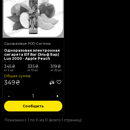
Одноразовые POD-Системы
Одноразовая электронная
сигарета Elf Bar (Эльф Бар)
Lux 2000 - Apple Peach
(Яблоко, Персик)
345₴
335₴
319₴
от 5 шт.
от 10 шт.
от 20 шт.
Общая сумма
349₴
-
+
Сообщить
Показано с 1 по 11 из 11 (всего 1 страниц)