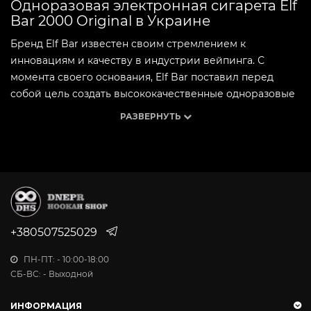
Одноразовая электронная сигарета Elf
Bar 2000 Original в Украине
Бренд Elf Bar известен своим стремлением к
инновациям и качеству в индустрии вейпинга. С
момента своего основания, Elf Bar поставил перед
собой цель создать высококачественные одноразовые
Pod системы, которые бы обеспечивали пользователям
РАЗВЕРНУТЬ
максимальный комфорт и удовлетворение. Сегодня Elf
Bar является одним из самых узнаваемых брендов на
рынке, предлагая своим клиентам надежные и
стильные устройства для вейпинга.
История бренда Elf Bar
Elf Bar начал свой путь с амбициозной целью –
+380507525029
предложить пользователям простой и удобный способ
ПН-ПТ: - 10:00-18:00
вейпинга без необходимости в сложном
СБ-ВС: - Выходной
обслуживании и настройках. С самого начала, бренд
фокусировался на разработке одноразовых
ИНФОРМАЦИЯ