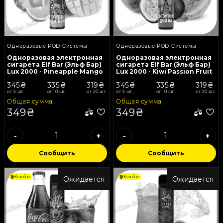
Одноразовые POD-Системы
Одноразовые POD-Системы
Одноразовая электронная
Одноразовая электронная
сигарета Elf Bar (Эльф Бар)
сигарета Elf Bar (Эльф Бар)
Lux 2000 - Pineapple Mango
Lux 2000 - Kiwi Passion Fruit
Orange (Ананас, Манго,
Guava (Киви, Маракуйя,
345₴
335₴
319₴
345₴
335₴
319₴
Апельсин)
Гуава)
от 5 шт.
от 10 шт.
от 20 шт.
от 5 шт.
от 10 шт.
от 20 шт.
Общая сумма
Общая сумма
349₴
349₴
-
+
-
+
Сообщить
Сообщить
Кешбэк
Кешбэк
Ожидается
Ожидается