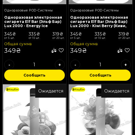
Одноразовые POD-Системы
Одноразовые POD-Системы
Одноразовая электронная
Одноразовая электронная
сигарета Elf Bar (Эльф Бар)
сигарета Elf Bar (Эльф Бар)
Lux 2000 - Energy Ice
Lux 2000 - Kiwi Berry (Киви,
(Энергетик, Лед)
Ягоды)
345₴
335₴
319₴
345₴
335₴
319₴
от 5 шт.
от 10 шт.
от 20 шт.
от 5 шт.
от 10 шт.
от 20 шт.
Общая сумма
Общая сумма
349₴
349₴
-
+
-
+
Сообщить
Сообщить
Кешбэк
Кешбэк
Ожидается
Ожидается