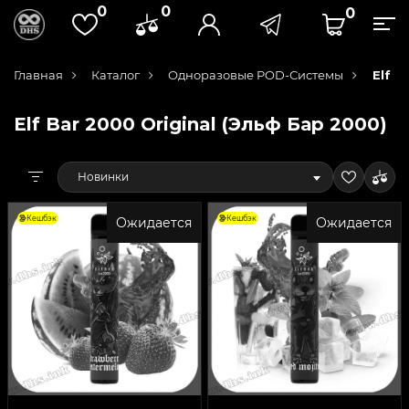
0
0
0
Главная
Каталог
Одноразовые POD-Системы
Elf B
Elf Bar 2000 Original (Эльф Бар 2000)
Новинки
Кешбэк
Кешбэк
Ожидается
Ожидается