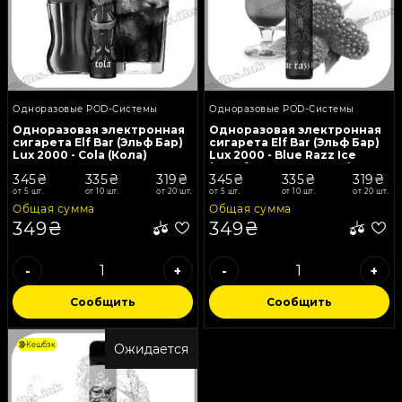
Одноразовые POD-Системы
Одноразовые POD-Системы
Одноразовая электронная
Одноразовая электронная
сигарета Elf Bar (Эльф Бар)
сигарета Elf Bar (Эльф Бар)
Lux 2000 - Cola (Кола)
Lux 2000 - Blue Razz Ice
(Голубая Малина, Лед)
345₴
335₴
319₴
345₴
335₴
319₴
от 5 шт.
от 10 шт.
от 20 шт.
от 5 шт.
от 10 шт.
от 20 шт.
Общая сумма
Общая сумма
349₴
349₴
-
+
-
+
Сообщить
Сообщить
Кешбэк
Ожидается