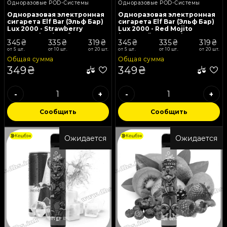
Одноразовые POD-Системы
Одноразовые POD-Системы
Одноразовая электронная
Одноразовая электронная
сигарета Elf Bar (Эльф Бар)
сигарета Elf Bar (Эльф Бар)
Lux 2000 - Strawberry
Lux 2000 - Red Mojito
Watermelon (Клубника,
(Красный Мохито)
345₴
335₴
319₴
345₴
335₴
319₴
Арбуз)
от 5 шт.
от 10 шт.
от 20 шт.
от 5 шт.
от 10 шт.
от 20 шт.
Общая сумма
Общая сумма
349₴
349₴
-
+
-
+
Сообщить
Сообщить
Кешбэк
Кешбэк
Ожидается
Ожидается