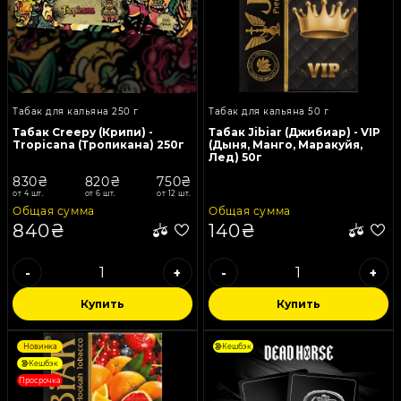
Табак для кальяна 250 г
Табак для кальяна 50 г
Табак Creepy (Крипи) -
Табак Jibiar (Джибиар) - VIP
Tropicana (Тропикана) 250г
(Дыня, Манго, Маракуйя,
Лед) 50г
830₴
820₴
750₴
от 4 шт.
от 6 шт.
от 12 шт.
Общая сумма
Общая сумма
840₴
140₴
-
+
-
+
Купить
Купить
Новинка
Кешбэк
Кешбэк
Просрочка