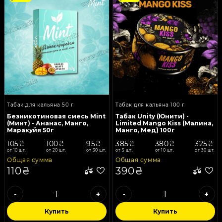
Табак для кальяна 50 г
Табак для кальяна 100 г
Безникотиновая смесь Mint
Табак Unity (Юнити) -
(Минт) - Ананас, Манго,
Limited Mango Kiss (Малина,
Маракуйя 50г
Манго, Мед) 100г
105₴
100₴
95₴
385₴
380₴
325₴
от 10 шт.
от 20 шт.
от 30 шт.
от 5 шт.
от 10 шт.
от 30 шт.
Общая сумма
Общая сумма
110₴
390₴
-
+
-
+
Купить
Купить