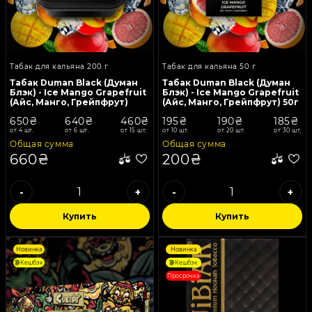
Табак для кальяна 200 г
Табак для кальяна 50 г
Табак Duman Black (Думан
Табак Duman Black (Думан
Блэк) - Ice Mango Grapefruit
Блэк) - Ice Mango Grapefruit
(Айс, Манго, Грейпфрут)
(Айс, Манго, Грейпфрут) 50г
200г
650₴
640₴
460₴
195₴
190₴
185₴
от 4 шт.
от 6 шт.
от 15 шт.
от 10 шт.
от 20 шт.
от 30 шт.
Общая сумма
Общая сумма
660₴
200₴
-
+
-
+
Купить
Купить
Новинка
Новинка
Кешбэк
Кешбэк
Просрочка