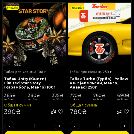
Кешбэк
Кешбэк
Табак для кальяна 100 г
Табак для кальяна 250 г
Табак Unity (Юнити) -
Табак Turbo (Турбо) - Yellow
Limited Star Story
RX-7 (Апельсин, Манго,
(Карамболь, Манго) 100г
Ананас) 250г
385₴
380₴
325₴
770₴
760₴
690₴
от 5 шт.
от 10 шт.
от 30 шт.
от 4 шт.
от 6 шт.
от 12 шт.
Общая сумма
Общая сумма
390₴
780₴
-
+
-
+