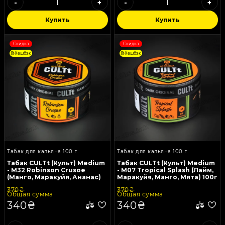
-
+
-
+
Купить
Купить
Скидка
Скидка
Кешбэк
Кешбэк
Табак для кальяна 100 г
Табак для кальяна 100 г
Табак CULTt (Культ) Medium
Табак CULTt (Культ) Medium
- M32 Robinson Crusoe
- M07 Tropical Splash (Лайм,
(Манго, Маракуйя, Ананас)
Маракуйя, Манго, Мята) 100г
100г
370₴
370₴
Общая сумма
Общая сумма
340₴
340₴