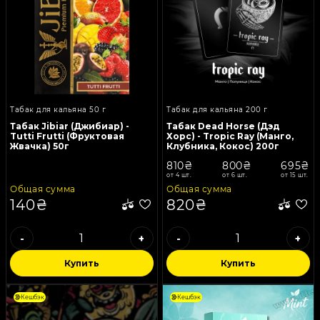
Табак для кальяна 50 г
Табак для кальяна 200 г
Табак Jibiar (Джибиар) -
Табак Dead Horse (Дэд
Tutti Frutti (Фруктовая
Хорс) - Tropic Ray (Манго,
Жвачка) 50г
Клубника, Кокос) 200г
810₴
800₴
695₴
от 4 шт.
от 6 шт.
от 15 шт.
Общая сумма
Общая сумма
140₴
820₴
-
+
-
+
Купить
Купить
Кешбэк
Кешбэк