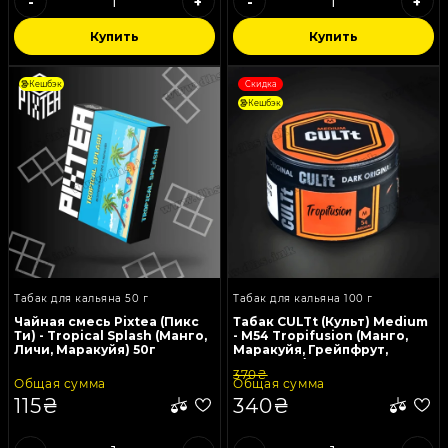
-
+
-
+
Купить
Купить
Кешбэк
Скидка
Кешбэк
Табак для кальяна 50 г
Табак для кальяна 100 г
Чайная смесь Pixtea (Пикс
Табак CULTt (Культ) Medium
Ти) - Tropical Splash (Манго,
- M54 Tropifusion (Манго,
Личи, Маракуйя) 50г
Маракуйя, Грейпфрут,
Апельсин) 100г
370₴
Общая сумма
Общая сумма
115₴
340₴