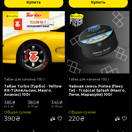
Купить
Купить
Кешбэк
Кешбэк
Табак для кальяна 100 г
Табак для кальяна 100 г
Табак Turbo (Турбо) - Yellow
Чайная смесь Pixtea (Пикс
RX-7 (Апельсин, Манго,
Ти) - Tropical Splash (Манго,
Ананас) 100г
Личи, Маракуйя) 100г
385₴
380₴
345₴
от 5 шт.
от 10 шт.
от 30 шт.
Общая сумма
Общая сумма
390₴
220₴