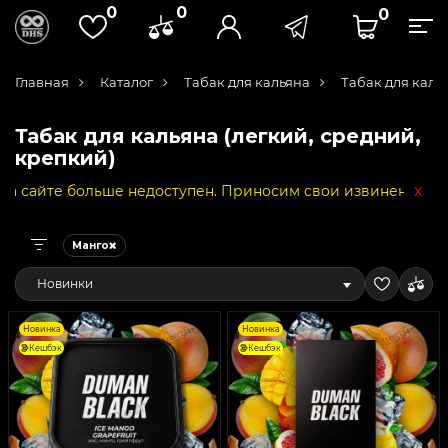
0
0
0
Главная
Каталог
Табак для кальяна
Табак для каль
Табак для кальяна (легкий, средний,
крепкий)
x
льше недоступен. Приносим свои извинения за неудобств
Манго
Новинки
Новинка
Новинка
Кешбэк
Кешбэк