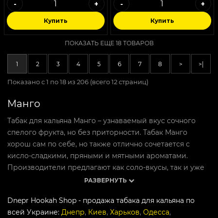
-
+
-
+
Купить
Купить
ПОКАЗАТЬ ЕЩЕ 18 ТОВАРОВ
1
2
3
4
5
6
7
8
>
>|
Показано с 1 по 18 из 206 (всего 12 страниц)
Манго
Табак для кальяна Манго – узнаваемый вкус сочного
спелого фрукта, но без приторности. Табак Манго
хорош сам по себе, но также отлично сочетается с
кисло-сладкими, пряными и мятными ароматами.
Производители предлагают как соло-вкусы, так и уже
готовые забивки.
РАЗВЕРНУТЬ
Что мы предлагаем?
Dnepr Hookah Shop - продажа табака для кальяна по
всей Украине:
Днепр
,
Киев
,
Харьков
,
Одесса
,