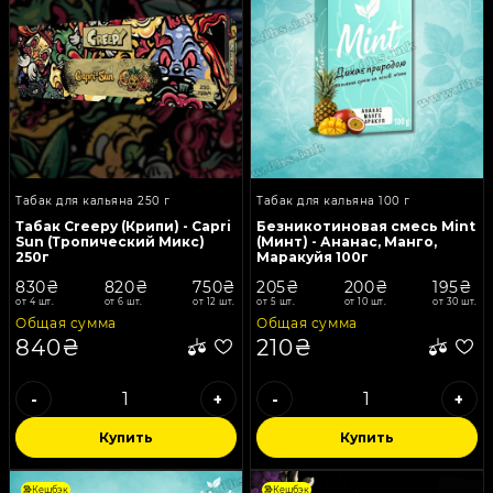
Табак для кальяна 250 г
Табак для кальяна 100 г
Табак Creepy (Крипи) - Capri
Безникотиновая смесь Mint
Sun (Тропический Микс)
(Минт) - Ананас, Манго,
250г
Маракуйя 100г
830₴
820₴
750₴
205₴
200₴
195₴
от 4 шт.
от 6 шт.
от 12 шт.
от 5 шт.
от 10 шт.
от 30 шт.
Общая сумма
Общая сумма
840₴
210₴
-
+
-
+
Купить
Купить
Кешбэк
Кешбэк