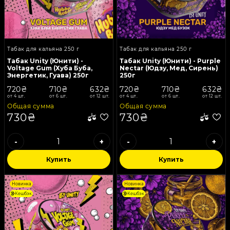
Табак для кальяна 250 г
Табак для кальяна 250 г
Табак Unity (Юнити) -
Табак Unity (Юнити) - Purple
Voltage Gum (Хуба Буба,
Nectar (Юдзу, Мед, Сирень)
Энергетик, Гуава) 250г
250г
720₴
710₴
632₴
720₴
710₴
632₴
от 4 шт.
от 6 шт.
от 12 шт.
от 4 шт.
от 6 шт.
от 12 шт.
Общая сумма
Общая сумма
730₴
730₴
-
+
-
+
Купить
Купить
Новинка
Новинка
Кешбэк
Кешбэк