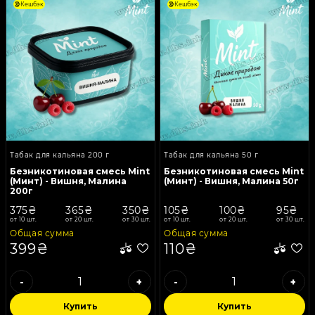
Кешбэк
Кешбэк
Табак для кальяна 200 г
Табак для кальяна 50 г
Безникотиновая смесь Mint
Безникотиновая смесь Mint
(Минт) - Вишня, Малина
(Минт) - Вишня, Малина 50г
200г
375₴
365₴
350₴
105₴
100₴
95₴
от 10 шт.
от 20 шт.
от 30 шт.
от 10 шт.
от 20 шт.
от 30 шт.
Общая сумма
Общая сумма
399₴
110₴
-
+
-
+
Купить
Купить