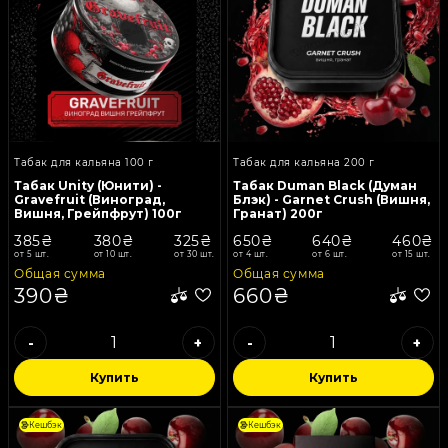
Табак для кальяна 100 г
Табак для кальяна 200 г
Табак Unity (Юнити) -
Табак Duman Black (Думан
Gravefruit (Виноград,
Блэк) - Garnet Crush (Вишня,
Вишня, Грейпфрут) 100г
Гранат) 200г
385₴
380₴
325₴
650₴
640₴
460₴
от 5 шт.
от 10 шт.
от 30 шт.
от 4 шт.
от 6 шт.
от 15 шт.
Общая сумма
Общая сумма
390₴
660₴
-
+
-
+
Купить
Купить
Кешбэк
Кешбэк