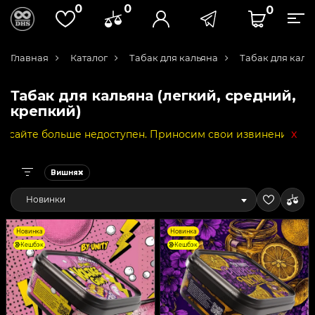
0
0
0
Главная
Каталог
Табак для кальяна
Табак для каль
Табак для кальяна (легкий, средний,
крепкий)
x
льше недоступен. Приносим свои извинения за неудобства
Вишня
Новинки
Новинка
Новинка
Кешбэк
Кешбэк