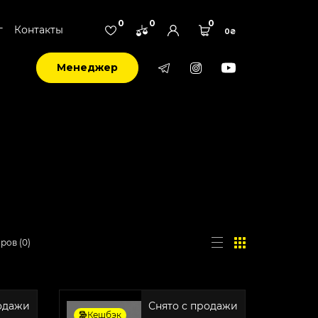
0
0
0
г
Контакты
0₴
Менеджер
аров
(
0
)
родажи
Снято с продажи
Кешбэк