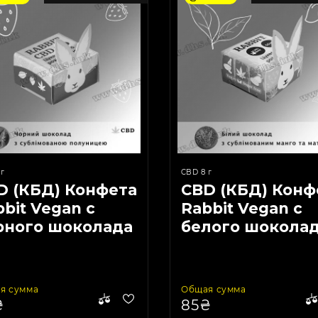
г
CBD 8 г
D (КБД) Конфета
CBD (КБД) Конф
bit Vegan с
Rabbit Vegan с
рного шоколада
белого шоколад
клубники 8g 50
манго и матчи 
g
50 mg
я сумма
Общая сумма
₴
85₴