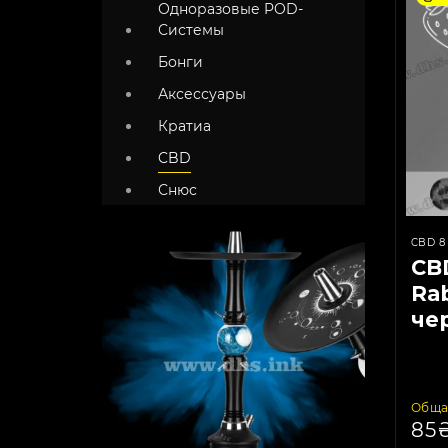
Одноразовые POD-
Системы
Бонги
Аксессуары
Кратиа
CBD
Снюс
CBD 8 
CB
Rab
че
и 
m
Обща
85