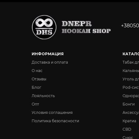
+38050
ИНФОРМАЦИЯ
КАТАЛ
Доставка и оплата
Табак д
О нас
Кальян
Отзывы
Уголь д
Блог
Pod-сис
Лояльность
Однора
Опт
Бонги
Условия соглашения
Аксессу
Политика безопасности
Кратиа
CBD
Снюс