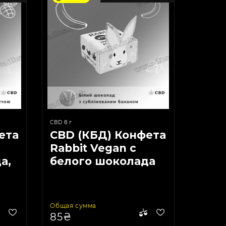
CBD 8 г
ета
CBD (КБД) Конфета
Rabbit Vegan с
а,
белого шоколада
8g
и банана 8g 50 mg
Общая сумма
85₴