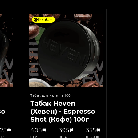
Кешбэк
Табак для кальяна 100 г
Табак Heven
so
(Хевен) - Espresso
г
Shot (Кофе) 100г
625₴
405₴
395₴
355₴
 12 шт.
от 5 шт.
от 10 шт.
от 20 шт.