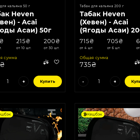
для кальяна 50 г
Табак для кальяна 200 г
бак Heven
Табак Heven
вен) - Acai
(Хевен) - Acai
годы Асаи) 50г
(Ягоды Асаи) 20
0₴
215₴
200₴
715₴
705₴
т.
от 10 шт.
от 30 шт.
от 4 шт.
от 6 шт.
от
я сумма
Общая сумма
5₴
735₴
+
-
+
Купить
Куп
ешбэк
Кешбэк