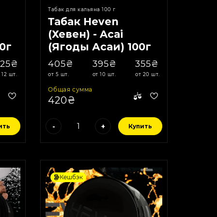
Табак для кальяна 100 г
Табак Heven
(Хевен) - Acai
0г
(Ягоды Асаи) 100г
625₴
405₴
395₴
355₴
 12 шт.
от 5 шт.
от 10 шт.
от 20 шт.
Общая сумма
420₴
-
+
ить
Купить
Кешбэк