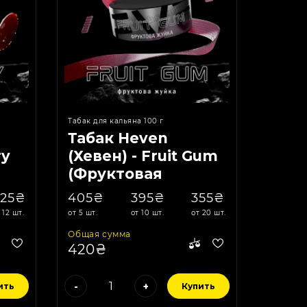
Табак для кальяна 100 г
Табак Heven
ry
(Хевен) - Fruit Gum
(Фруктовая
Жвачка) 100г
625₴
405₴
395₴
355₴
 12 шт.
от 5 шт.
от 10 шт.
от 20 шт.
Общая сумма
420₴
-
+
ить
Купить