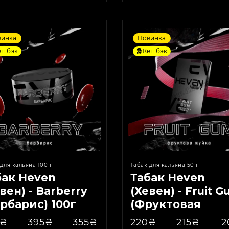
винка
Новинка
ешбэк
Кешбэк
для кальяна 100 г
Табак для кальяна 50 г
бак Heven
Табак Heven
вен) - Barberry
(Хевен) - Fruit 
рбарис) 100г
(Фруктовая
Жвачка) 50г
5₴
395₴
355₴
220₴
215₴
2