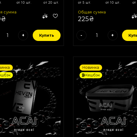
т.
от 10 шт.
от 20 шт.
от 5 шт.
от 10 шт.
от
я сумма
Общая сумма
0₴
225₴
+
-
+
Купить
Куп
винка
Новинка
ешбэк
Кешбэк