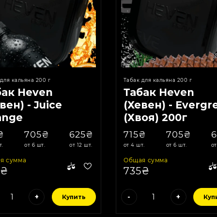
для кальяна 200 г
Табак для кальяна 200 г
бак Heven
Табак Heven
вен) - Juice
(Хевен) - Evergr
ange
(Хвоя) 200г
пельсиновый
₴
705₴
625₴
715₴
705₴
) 200г
т.
от 6 шт.
от 12 шт.
от 4 шт.
от 6 шт.
от
я сумма
Общая сумма
5₴
735₴
+
-
+
Купить
Куп