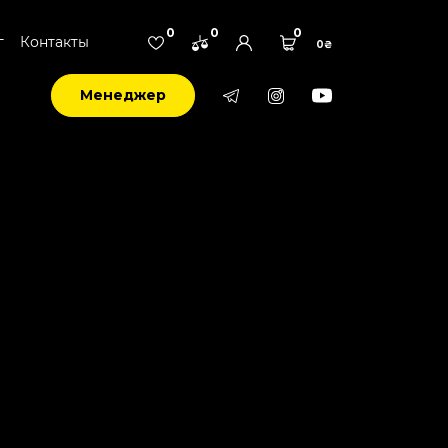
0
0
0
г
Контакты
0₴
Менеджер