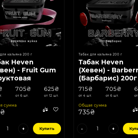
для кальяна 200 г
Табак для кальяна 200 г
бак Heven
Табак Heven
вен) - Fruit Gum
(Хевен) - Barber
руктовая
(Барбарис) 200г
ачка) 200г
₴
705₴
625₴
715₴
705₴
т.
от 6 шт.
от 12 шт.
от 4 шт.
от 6 шт.
от
я сумма
Общая сумма
5₴
735₴
+
-
+
Купить
Куп