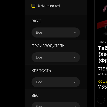
В Наличии
(
)
97
ВКУС
Все
Табак 
ПРОИЗВОДИТЕЛЬ
Та
(Хе
Все
(Ф
Жв
715
КРЕПОСТЬ
от 4 ш
Обща
Все
73
ВЕС
-