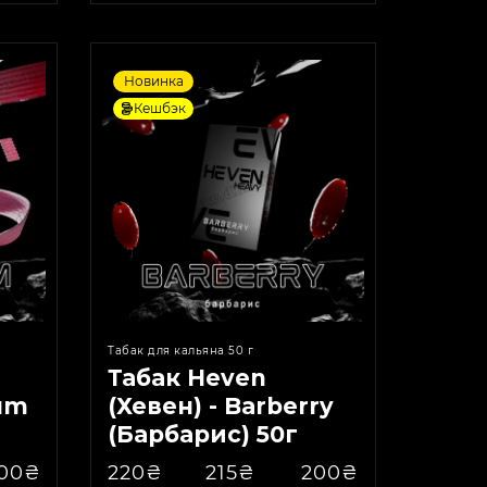
Новинка
Кешбэк
Табак для кальяна 50 г
Табак Heven
Gum
(Хевен) - Barberry
(Барбарис) 50г
00₴
220₴
215₴
200₴