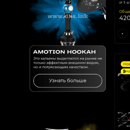
от 5 ш
Обща
42
-
Но
К