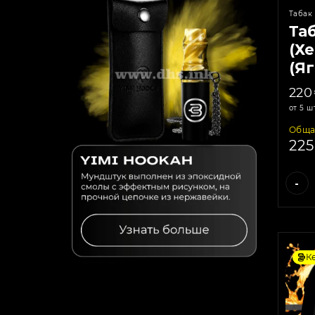
Табак 
Та
(Хе
(Я
22
от 5 ш
Обща
22
-
К