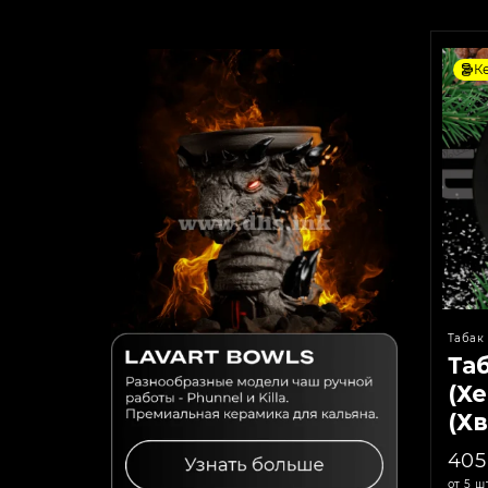
К
Табак 
Та
(Хе
(Хв
40
от 5 ш