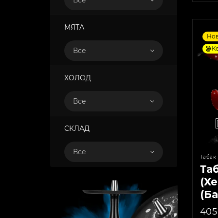
Все
МЯТА
Но
К
Все
ХОЛОД
Все
СКЛАД
Все
Табак 
Та
(Хе
(Ба
40