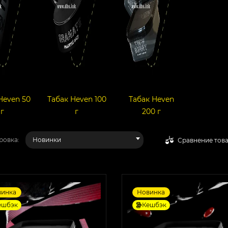
Heven 50
Табак Heven 100
Табак Heven
г
г
200 г
ровка:
Новинки
Сравнение тов
винка
Новинка
ешбэк
Кешбэк