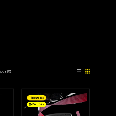
аров
(
0
)
Новинка
Кешбэк