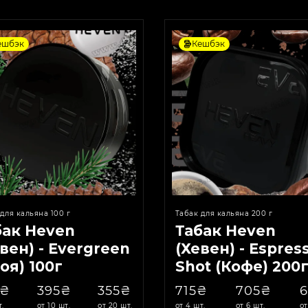
ешбэк
Кешбэк
для кальяна 100 г
Табак для кальяна 200 г
бак Heven
Табак Heven
вен) - Evergreen
(Хевен) - Espres
оя) 100г
Shot (Кофе) 200
5₴
395₴
355₴
715₴
705₴
т.
от 10 шт.
от 20 шт.
от 4 шт.
от 6 шт.
от