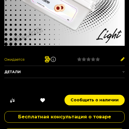
Ожидается
ДЕТАЛИ
Артикул:
Spirit_21
Производитель -
Spirit
Вес -
250 г
Сообщить о наличии
Вкус -
Земляника
,
Печенье
,
Сладкий
Сырье -
Табачный лист
Бесплатная консультация о товаре
Нарезка -
Мелкая