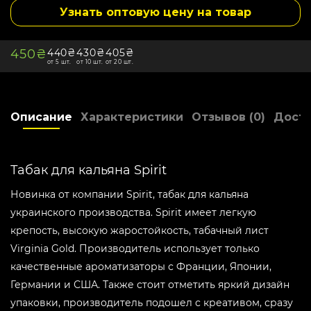
Крепость -
Легкий
Узнать оптовую цену на товар
Дымность -
Высокая
Упаковка -
Пластиковый контейнер
450₴
440₴
430₴
405₴
Мята -
Не мятный
от 5 шт.
от 10 шт.
от 20 шт.
Холод -
Не холодный
Страна производитель -
Украина
Описание
Характеристики
Отзывов (0)
Доста
Склад -
1
Бонусные баллы:
4
Табак для кальяна Spirit
Новинка от компании Spirit, табак для кальяна
украинского производства. Spirit имеет легкую
крепость, высокую жаростойкость, табачный лист
Virginia Gold. Производитель использует только
качественные ароматизаторы с Франции, Японии,
Германии и США. Также стоит отметить яркий дизайн
упаковки, производитель подошел с креативом, сразу