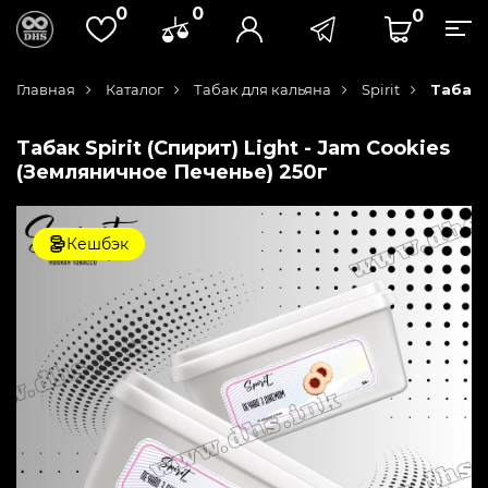
0
0
0
Главная
Каталог
Табак для кальяна
Spirit
Табак 
Табак Spirit (Спирит) Light - Jam Сookies
(Земляничное Печенье) 250г
Кешбэк