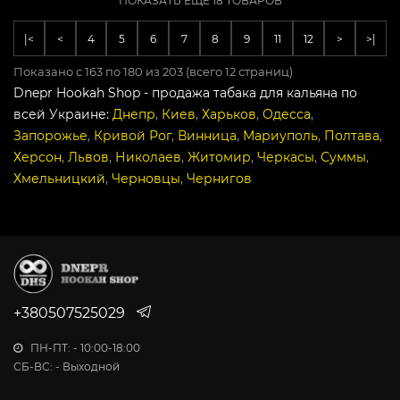
ПОКАЗАТЬ ЕЩЕ 18 ТОВАРОВ
|<
<
4
5
6
7
8
9
11
12
>
>|
Показано с 163 по 180 из 203 (всего 12 страниц)
Dnepr Hookah Shop - продажа табака для кальяна по
всей Украине:
Днепр
,
Киев
,
Харьков
,
Одесса
,
Запорожье
,
Кривой Рог
,
Винница
,
Мариуполь
,
Полтава
,
Херсон
,
Львов
,
Николаев
,
Житомир
,
Черкасы
,
Суммы
,
Хмельницкий
,
Черновцы
,
Чернигов
+380507525029
ПН-ПТ: - 10:00-18:00
СБ-ВС: - Выходной