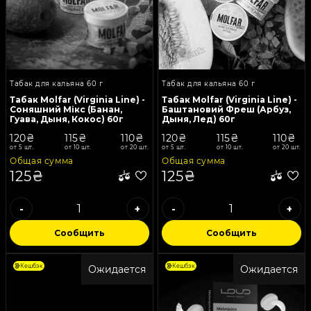
Табак для кальяна 60 г
Табак для кальяна 60 г
Табак Molfar (Virginia Line) -
Табак Molfar (Virginia Line) -
Соняшний Мікс (Банан,
Баштановий Фреш (Арбуз,
Гуава, Дыня, Кокос) 60г
Дыня, Лед) 60г
120₴
115₴
110₴
120₴
115₴
110₴
от 5 шт.
от 10 шт.
от 20 шт.
от 5 шт.
от 10 шт.
от 20 шт.
Общая сумма
Общая сумма
125₴
125₴
-
+
-
+
Сообщить
Сообщить
Кешбэк
Кешбэк
Ожидается
Ожидается