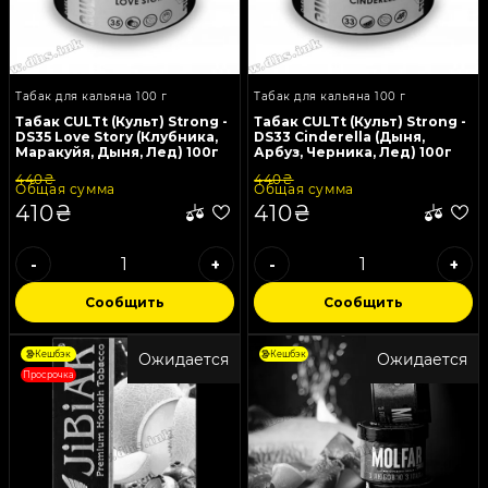
Табак для кальяна 100 г
Табак для кальяна 100 г
Табак CULTt (Культ) Strong -
Табак CULTt (Культ) Strong -
DS35 Love Story (Клубника,
DS33 Cinderella (Дыня,
Маракуйя, Дыня, Лед) 100г
Арбуз, Черника, Лед) 100г
440₴
440₴
Общая сумма
Общая сумма
410₴
410₴
-
+
-
+
Сообщить
Сообщить
Кешбэк
Кешбэк
Ожидается
Ожидается
Просрочка