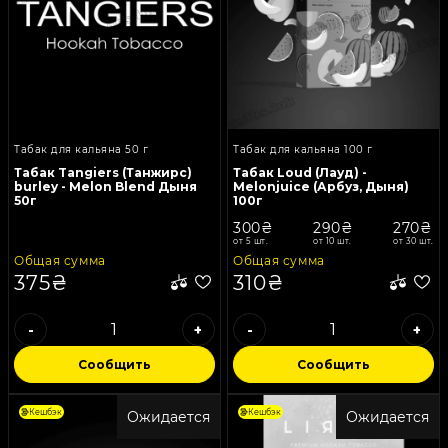
Табак для кальяна 50 г
Табак для кальяна 100 г
Табак Tangiers (Танжирс)
Табак Loud (Лауд) -
burley - Melon Blend Дыня
Melonjuice (Арбуз, Дыня)
50г
100г
300₴
290₴
270₴
от 5 шт.
от 10 шт.
от 30 шт.
Общая сумма
Общая сумма
375₴
310₴
-
+
-
+
Сообщить
Сообщить
Кешбэк
Кешбэк
Ожидается
Ожидается