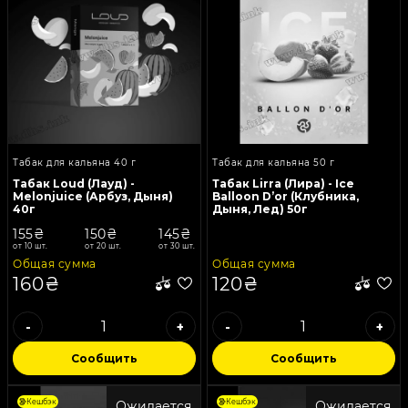
Табак для кальяна 40 г
Табак для кальяна 50 г
Табак Loud (Лауд) -
Табак Lirra (Лира) - Ice
Melonjuice (Арбуз, Дыня)
Balloon D’or (Клубника,
40г
Дыня, Лед) 50г
155₴
150₴
145₴
от 10 шт.
от 20 шт.
от 30 шт.
Общая сумма
Общая сумма
160₴
120₴
-
+
-
+
Сообщить
Сообщить
Кешбэк
Кешбэк
Ожидается
Ожидается