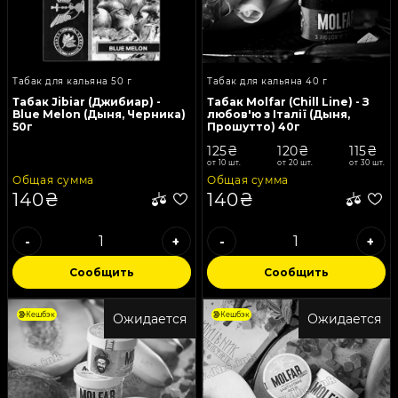
Табак для кальяна 50 г
Табак для кальяна 40 г
Табак Jibiar (Джибиар) -
Табак Molfar (Chill Line) - З
Blue Melon (Дыня, Черника)
любов'ю з Італії (Дыня,
50г
Прошутто) 40г
125₴
120₴
115₴
от 10 шт.
от 20 шт.
от 30 шт.
Общая сумма
Общая сумма
140₴
140₴
-
+
-
+
Сообщить
Сообщить
Кешбэк
Кешбэк
Ожидается
Ожидается