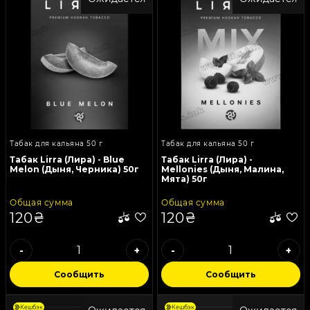
Табак для кальяна 50 г
Табак для кальяна 50 г
Табак Lirra (Лира) - Blue
Табак Lirra (Лира) -
Melon (Дыня, Черника) 50г
Mellonies (Дыня, Малина,
Мята) 50г
Общая сумма
Общая сумма
120₴
120₴
-
+
-
+
Сообщить
Сообщить
Кешбэк
Кешбэк