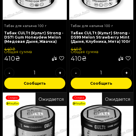
Табак для кальяна 100 г
Табак для кальяна 100 г
Табак CULTt (Культ) Strong -
Табак CULTt (Культ) Strong -
DS71 Gum Honeydew Melon
DS99 Melon Strawberry Mint
(Медовая Дыня, Жвачка)
(Дыня, Клубника, Мята) 100г
100г
440₴
440₴
Общая сумма
Общая сумма
410₴
410₴
-
+
-
+
Сообщить
Сообщить
Скидка
Скидка
Ожидается
Ожидается
Кешбэк
Кешбэк