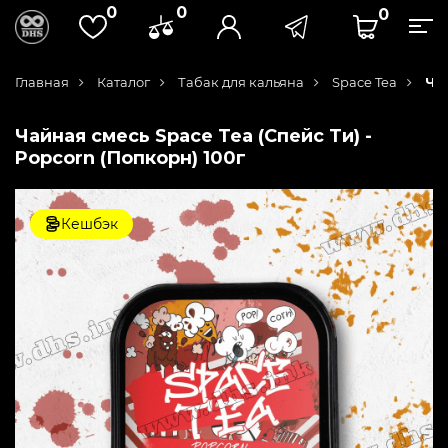
0
0
0
Главная
Каталог
Табак для кальяна
Space Tea
Ча
Чайная смесь Space Tea (Спейс Ти) -
Popcorn (Попкорн) 100г
Кешбэк