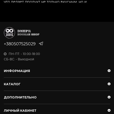
что делает продукт не только вкусным, но и
максимально натуральным.
Стильная и яркая упаковка отражает современный
подход бренда к созданию качественных
бестабачных
смесей Space Tea
для кальяна.
Данный продукт — отличный выбор как для новичков,
+380507525029
так и для опытных любителей кальяна, которые ценят
чистый вкус и густой дым без табака.
ПН-ПТ: - 10:00-18:00
СБ-ВС: - Выходной
Преимущества:
ИНФОРМАЦИЯ
насыщенная вкусовая передача на протяжении
всего покура кальяна;
КАТАЛОГ
более 40 уникальных ароматов на любой вкус;
естественный состав без красителей и вредных
ДОПОЛНИТЕЛЬНО
добавок;
густой и ароматный дым;
ЛИЧНЫЙ КАБИНЕТ
стильная упаковка, подчеркивающая