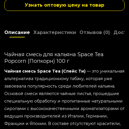
Крепость -
Легкий
Узнать оптовую цену на товар
Дымность -
Высокая
Упаковка -
Пластиковый контейнер
Мята -
Не мятный
Описание
Характеристики
Отзывов (0)
Доста
Холод -
Не холодный
Страна производитель -
Украина
Склад -
4
Чайная смесь для кальяна Space Tea
Бонусные баллы:
3
Popcorn (Попкорн) 100 г
Чайная смесь Space Tea (Спейс Ти)
— это уникальная
альтернатива традиционному табаку, которая уже
завоевала популярность среди любителей кальяна.
Основой смеси являются чайные листья, прошедшие
специальную обработку и пропитанные натуральными
сиропами с высококачественными ароматизаторами от
ведущих производителей из Италии, Германии,
Франции и Японии. В составе отсутствуют красители,