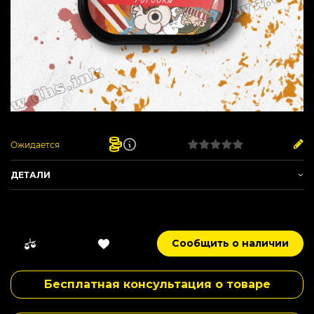
Ожидается
ДЕТАЛИ
Артикул:
SP14
Производитель -
Space Tea
Вес -
100 г
Сообщить о наличии
Вкус -
Гастрономия
Сырье -
Чай
Бесплатная консультация о товаре
Нарезка -
Средняя