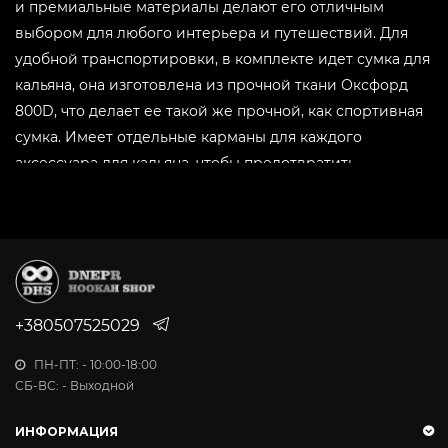
и премиальные материалы делают его отличным
9
выбором для любого интерьера и путешествий. Для
удобной транспортировки, в комплекте идет сумка для
кальяна, она изготовлена из прочной ткани Оксфорд
800D, что делает ее такой же прочной, как спортивная
сумка. Имеет отдельные карманы для каждого
аксессуара для кальяна, чтобы предотвратить
царапины от трения. Сумка оснащена регулируемым
по длине плечевым ремнем.
Преимущества кальяна Yimi Nix:
Стильный дизайн: элегантное сочетание
материалов придает кальяну уникальный вид.
+380507525029
Высококачественные материалы: шахта из
ПН-ПТ: - 10:00-18:00
нержавеющей стали AISI 304 и корпус из
СБ-ВС: - Выходной
органического стекла, что обеспечивают
долговечность.
ИНФОРМАЦИЯ