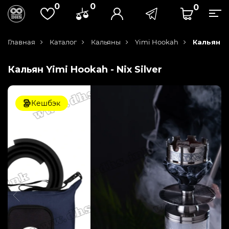
0
0
0
Главная
Каталог
Кальяны
Yimi Hookah
Кальян Yi
Кальян Yimi Hookah - Nix Silver
Кешбэк