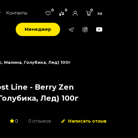
0
0
0
г
Контакты
0₴
Менеджер
с, Малина, Голубика, Лед) 100г
t Line - Berry Zen
Голубика, Лед) 100г
0
0 отзывов
Написать отзыв