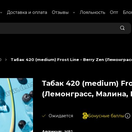
Доставка и оплата
Отзывы
Лояльность
Опт
Бло
0
Табак 420 (medium) Frost Line - Berry Zen (Лемонграс
Табак 420 (medium) Fros
(Лемонграсс, Малина, 
Ожидается
Бонусные баллы
Артикул:
H81