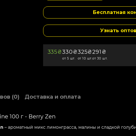
Бесплатная кон
Узнать опто
335₴
330₴
325₴
291₴
от 5 шт.
от 10 шт.
от 30 шт.
вов (0)
Доставка и оплата
ine 100 г - Berry Zen
en
– ароматный микс лимонграсса, малины и сладкой голуби