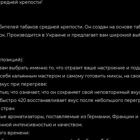
средней крепости!
телей табаков средней крепости. Он создан на основе табач
к. Производится в Украине и предлагает вам широкий выбо
позиций):
вам выбрать именно то, что отразит ваше настроение и под
 себя кальянным мастером и самому готовить миксы, на сво
вкус при перегреве:
ью, что означает, что он сохраняет свой неповторимый вку
 быстро 420 восстанавливает вкус после небольшого перег
стран:
ные ароматизаторы, поставляемые из Германии, Франции и С
нной интенсивностью и качеством.
ого времени: