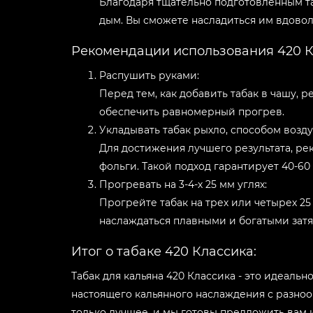
Благодаря тщательно подготовленным таб
дым. Вы сможете насладиться им вдоволь
Рекомендации использования 420 К
Распушить руками:
Перед тем, как добавить табак в чашу, 
обеспечить равномерный прогрев.
Укладывать табак рыхло, способом возд
Для достижения лучшего результата, ре
фольги. Такой подход гарантирует 40-6
Прогревать на 3-4-х 25 мм углях:
Прогрейте табак на трех или четырех 25
наслаждаться плавными и богатыми зат
Итог о табаке 420 Классика:
Табак для кальяна 420 Классика - это идеаль
настоящего кальянного наслаждения с разно
только лучшее, и мы готовы предложить вам 