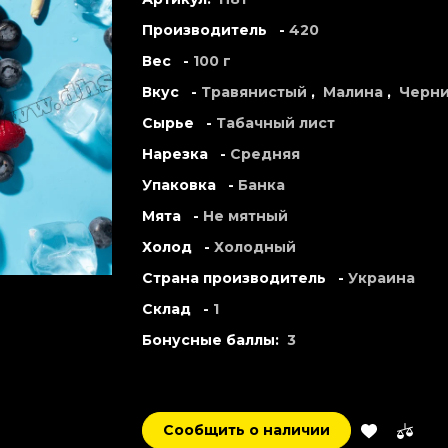
Производитель -
420
Вес -
100 г
Вкус -
Травянистый
,
Малина
,
Черни
Сырье -
Табачный лист
Нарезка -
Средняя
Упаковка -
Банка
Мята -
Не мятный
Холод -
Холодный
Страна производитель -
Украина
Склад -
1
Бонусные баллы:
3
Сообщить о наличии