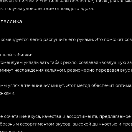
ачным листам и специальной обработке, Табак для кальяна
, получая удовольствие от каждого вдоха.
лассика:
рекомендуется легко распушить его руками. Это поможет с
ушной забивки:
комендуем укладывать табак рыхло, создавая «воздушную за
0 минут наслаждения кальяном, равномерно передавая вкус 
 мм углях в течение 5-7 минут. Этот метод обеспечит опти
яжками.
ное сочетание вкуса, качества и ассортимента, предлагаемо
образным ассортиментом вкусов, высокой дымностью и пре
именно это.