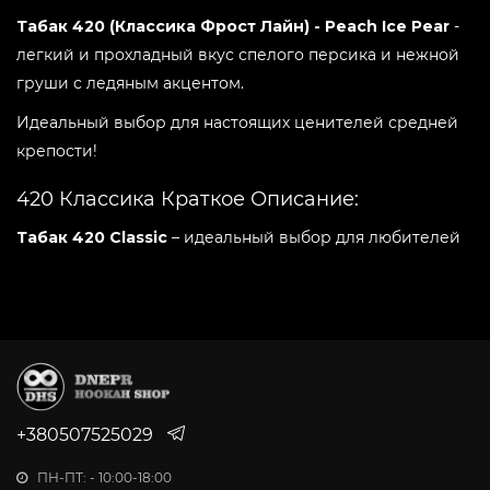
Вкус:
-
+
Citrus Tea
Табак 420 (Классика Фрост Лайн) - Peach Ice Pear
-
легкий и прохладный вкус спелого персика и нежной
груши с ледяным акцентом.
Вкус:
-
+
Coconut Сookies
Идеальный выбор для настоящих ценителей средней
крепости!
Вкус:
-
+
Ice Grape Berry
420 Классика Краткое Описание:
Табак 420 Classic
– идеальный выбор для любителей
Вкус:
-
+
табаков средней крепости. Он создан на основе
Mango Bloom
табачных листов Virginia и Burley, высококачественных
ароматизаторов и добавок. Производится в Украине и
Вкус:
-
+
предлагает вам широкий выбор вкусов, о которых вы
Northern Berries
мечтали.
Вкус:
Преимущества 420 Классика:
-
+
+380507525029
Pineapple
Широкий ассортимент вкусов (более 40
ПН-ПТ: - 10:00-18:00