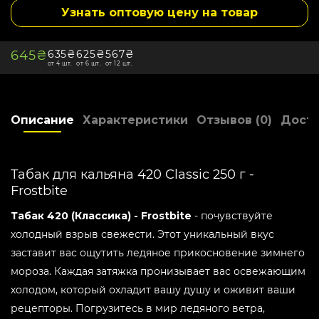
Дымность -
Высокая
Узнать оптовую цену на товар
Упаковка -
Банка
Мята -
Не мятный
645₴
635₴
625₴
567₴
Холод -
Холодный
от 4 шт.
от 6 шт.
от 12 шт.
Страна производитель -
Украина
Склад -
1
Описание
Характеристики
Отзывов (0)
Доста
Бонусные баллы:
6
Табак для кальяна 420 Classic 250 г -
Frostbite
Табак 420 (Классика) - Frostbite
- почувствуйте
холодный взрыв свежести. Этот уникальный вкус
заставит вас ощутить ледяное прикосновение зимнего
мороза. Каждая затяжка пронизывает вас освежающим
холодом, который охладит вашу душу и оживит ваши
рецепторы. Погрузитесь в мир ледяного ветра,