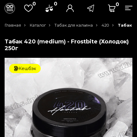
0
0
0
Главная
Каталог
Табак для кальяна
420
Табак 4
Табак 420 (medium) - Frostbite (Холодок)
250г
Кешбэк