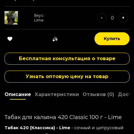
Дымность -
Высокая
Упаковка -
Банка
Вкус:
-
+
Мята -
Не мятный
Lime
Холод -
Не холодный
Страна производитель -
Украина
Вкус:
Купить
-
+
Bananaway
Склад -
1
Бонусные баллы:
3
Бесплатная консультация о товаре
Вкус:
-
+
Black Currant
Узнать оптовую цену на товар
Вкус:
-
+
Blueberry
Описание
Характеристики
Отзывов (0)
Доста
Вкус:
-
+
Candy Mint
Табак для кальяна 420 Classic 100 г - Lime
Табак 420 (Классика) - Lime
- сочный и цитрусовый
Вкус:
-
+
Citrus Tea