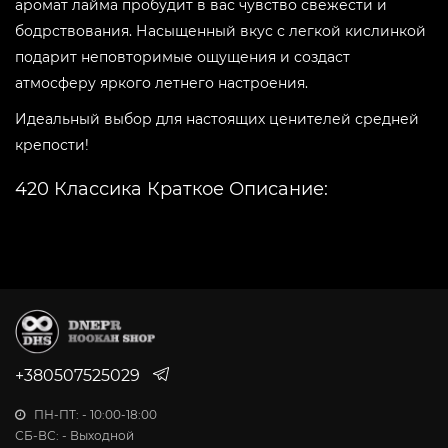
аромат лайма пробудит в вас чувство свежести и
бодрствования. Насыщенный вкус с легкой кислинкой
подарит неповторимые ощущения и создаст
Вкус:
-
+
Grape Soda
атмосферу яркого летнего настроения.
Идеальный выбор для настоящих ценителей средней
Вкус:
-
+
крепости!
Grapefruit
420 Классика Краткое Описание:
Вкус:
-
+
Табак 420 Classic
– идеальный выбор для любителей
Jungle Fruit
табаков средней крепости. Он создан на основе
табачных листов Virginia и Burley, высококачественных
Вкус:
-
+
ароматизаторов и добавок. Производится в Украине и
Lemon Cake
предлагает вам широкий выбор вкусов, о которых вы
мечтали.
Вкус:
-
+
+380507525029
Lemon Sqirt
Преимущества 420 Классика:
ПН-ПТ: - 10:00-18:00
Широкий ассортимент вкусов (более 40
СБ-ВС: - Выходной
Вкус:
-
+