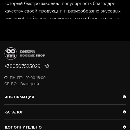
который быстро завоевал популярность благодаря
качеству своей продукции и разнообразию вкусовых
решений. Табак изготавливается из отборного листа
Virginia Gold
, что гарантирует чистоту, насыщенность
вкуса и высокий уровень дымности. Линейка вкусов
Atom насчитывает на данный момент 21 вариант, среди
которых классические и эксклюзивные миксы.
Преимущества табака Атом
+380507525029
Линейка вкусов:
ассортимент включает
ПН-ПТ: - 10:00-18:00
уникальные сочетания и насыщенные миксы.
СБ-ВС: - Выходной
Высокое качество сырья:
использование
табачного листа Virginia Gold обеспечивает
ИНФОРМАЦИЯ
мягкость вкуса и отсутствие горечи.
Удобство в использовании:
табак не
КАТАЛОГ
пересушивается, легко раскуривается и
отличается отличной жаростойкостью.
ДОПОЛНИТЕЛЬНО