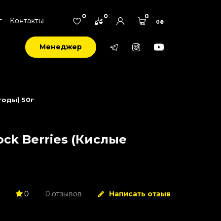
0
0
0
г
Контакты
0₴
Менеджер
годы) 50г
ock Berries (Кислые
0
0 отзывов
Написать отзыв