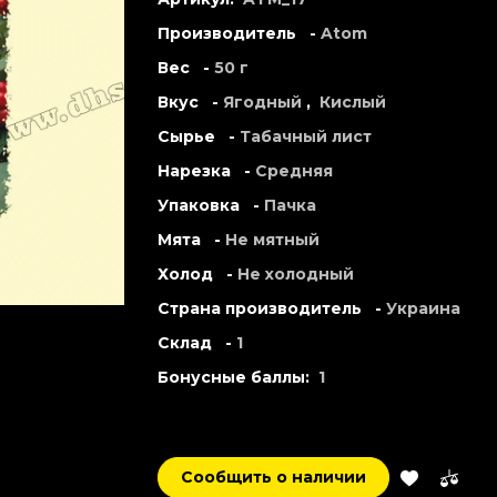
Производитель -
Atom
Вес -
50 г
Вкус -
Ягодный
,
Кислый
Сырье -
Табачный лист
Нарезка -
Средняя
Упаковка -
Пачка
Мята -
Не мятный
Холод -
Не холодный
Страна производитель -
Украина
Склад -
1
Бонусные баллы:
1
Сообщить о наличии