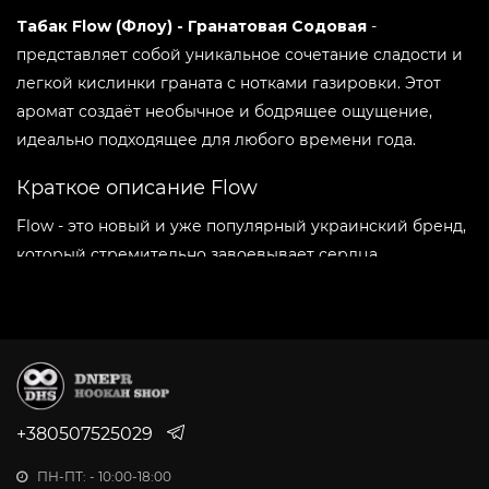
Вкус:
-
+
Киви Фреш 250г
Табак Flow (Флоу) - Гранатовая Содовая
-
представляет собой уникальное сочетание сладости и
легкой кислинки граната с нотками газировки. Этот
Вкус:
-
+
Кола с Лимоном 250г
аромат создаёт необычное и бодрящее ощущение,
идеально подходящее для любого времени года.
Вкус:
-
+
Краткое описание Flow
Лимонный Сорбет 250г
Flow - это новый и уже популярный украинский бренд,
который стремительно завоевывает сердца
Вкус:
-
+
Черничный Йогурт 250г
кальянщиков. Основанный в 2024 году, Flow предлагает
табак высочайшего качества, созданный для тех, кто
Вкус:
ценит насыщенные ароматы и густой дым.
-
+
Яблочные Леденцы 250г
Преимущества табака Flow:
Вкус:
Отборное сырье:Табак Flow использует только
-
+
+380507525029
Ягодный Морс
лучшие табачные листья, проходящие строгий
ПН-ПТ: - 10:00-18:00
отбор и контроль качества, что гарантирует