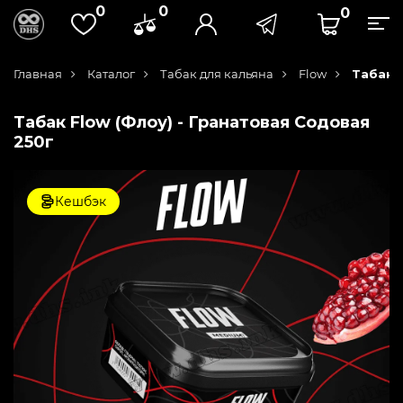
0
0
0
Главная
Каталог
Табак для кальяна
Flow
Табак 
Табак Flow (Флоу) - Гранатовая Содовая
250г
Кешбэк