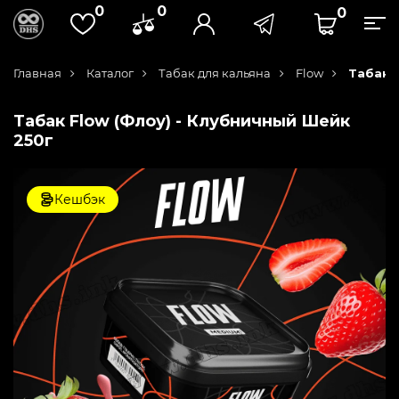
0
0
0
Главная
Каталог
Табак для кальяна
Flow
Табак 
Табак Flow (Флоу) - Клубничный Шейк
250г
Кешбэк