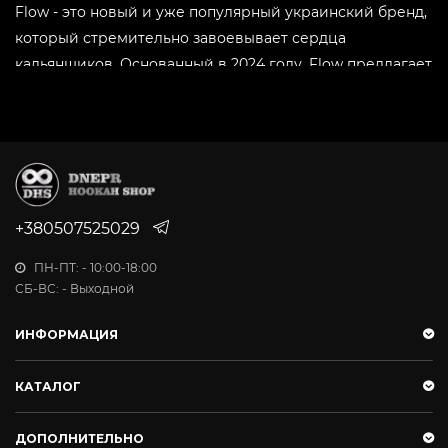
Flow - это новый и уже популярный украинский бренд,
который стремительно завоевывает сердца
кальянщиков. Основанный в 2024 году, Flow предлагает
табак высочайшего качества, созданный для тех, кто
ценит насыщенные ароматы и густой дым.
Преимущества табака Flow:
Отборное сырье:Табак Flow использует только
лучшие табачные листья, проходящие строгий
+380507525029
отбор и контроль качества, что гарантирует
ПН-ПТ: - 10:00-18:00
чистоту и насыщенность каждого вкуса.
СБ-ВС: - Выходной
Средняя нарезка: Обеспечивает равномерное и
длительное время покура, что играет важную
ИНФОРМАЦИЯ
роль для стабильности и продолжительности
сеанса курения кальяна.
КАТАЛОГ
Средняя крепость: Идеально подходит как для
новичков, так и для опытных любителей кальяна,
ДОПОЛНИТЕЛЬНО