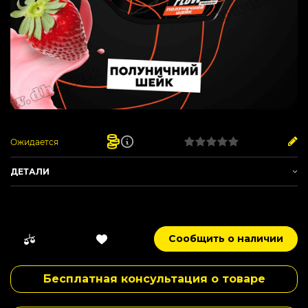
Ожидается
ДЕТАЛИ
Артикул:
FW_14
Производитель -
Flow
Вес -
250 г
Сообщить о наличии
Вкус -
Клубника
,
Молочный
Сырье -
Табачный лист
Бесплатная консультация о товаре
Нарезка -
Средняя