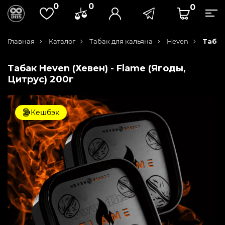
0
0
0
Главная
Каталог
Табак для кальяна
Heven
Табак
Табак Heven (Хевен) - Flame (Ягоды,
Цитрус) 200г
Кешбэк