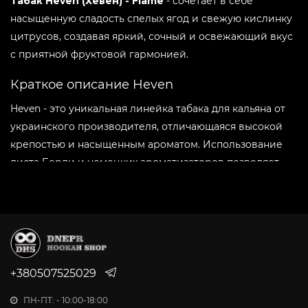
Табак Heven (Хевен) - Flame
- сочетает в себе
Вкус:
-
+
Kiwis
насыщенную сладость спелых ягод и свежую кислинку
цитрусов, создавая яркий, сочный и освежающий вкус
с приятной фруктовой гармонией.
Вкус:
-
+
Mango
Краткое описание Heven
Heven - это уникальная линейка табака для кальяна от
Вкус:
-
+
Melon
украинского производителя, отличающаяся высокой
крепостью и насыщенным ароматом. Использование
Вкус:
листа Берли и немецких ароматизаторов позволяет
-
+
One Pear
добиться непревзойденного качества. Табак Heven
отличается жаростойкостью и устойчивостью к
Вкус:
перегреву, что делает его идеальным для
-
+
Raspberry
продолжительного курения.
Преимущества табака Heven:
Вкус:
-
+
+380507525029
Red Cot
Длительность курения и насыщенность вкуса:
ПН-ПТ: - 10:00-18:00
Табак Хевен обеспечивает продолжительное