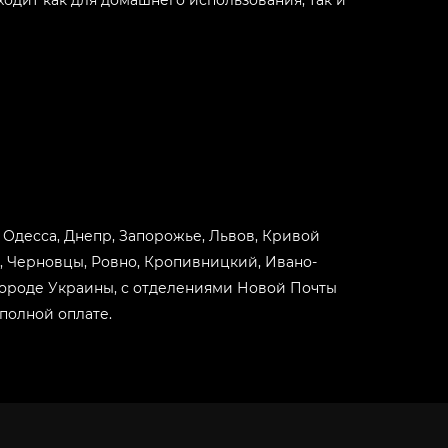
ходит как для домашнего использования, так и
-
+
-
+
-
+
-
+
в, Одесса, Днепр, Запорожье, Львов, Кривой
й, Черновцы, Ровно, Кропивницкий, Ивано-
-
+
 городе Украины, с отделениями Новой Почты
полной оплате.
-
+
-
+