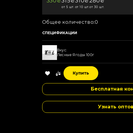
330₴
315₴
310₴
280₴
от 5 шт.
от 10 шт.
от 30 шт.
Общее количество:
0
СПЕЦИФИКАЦИИ
Вкус:
Лесные Ягоды 100г
Вкус:
Купить
Желейные Мишки 100г
Бесплатная кон
Вкус:
Экзотические Фрукты 100г
Узнать опто
Вкус:
Вишневый Эклипс 100г
Вкус: