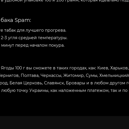
 удобной упаковке 100 и 200 грамм, которая идеально под
Вишня Папайя 100г
Вкус:
бака Spam:
Грейпфрут 100г
 табак для лучшего прогрева.
Вкус:
2-3 угля средней температуры.
Зеленый Микс 100г
6 минут перед началом покура.
Вкус:
Клубника Арбуз 100г
Ягоды 100 г вы сможете в таких городах, как: Киев, Харько
Вкус:
 Чернигов, Полтава, Черкассы, Житомир, Сумы, Хмельницки
Кола 100г
ород, Белая Церковь, Славянск, Бровары и в любом другом
 любую точку Украины, как наложенным платежом, так и по 
Вкус:
Лайм 100г
Вкус:
Лимон 100г