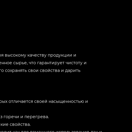
-
+
-
+
ря высокому качеству продукции и
-
+
ное сырье, что гарантирует чистоту и
го сохранять свои свойства и дарить
-
+
-
+
орых отличается своей насыщенностью и
-
+
з горечи и перегрева.
кие свойства.