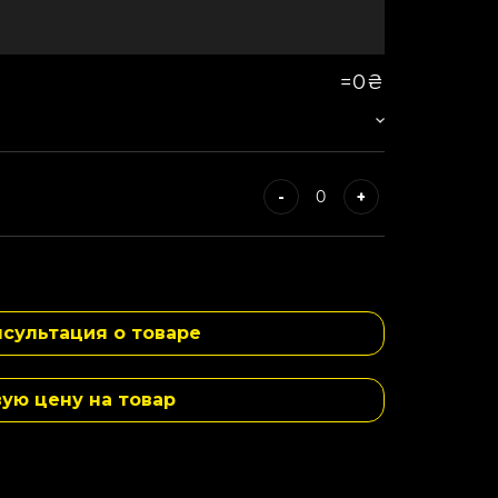
=
0₴
-
+
-
+
сультация о товаре
-
+
вую цену на товар
-
+
-
+