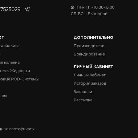
Вкус:
Ананас Лимон 100г
ПН-ПТ: - 10:00-18:00
7525029
СБ-ВС: - Выходной
Вкус:
Личи Лайм Голубика 100г
ОГ
ДОПОЛНИТЕЛЬНО
Вкус:
Красные Ягоды 100г
ля кальяна
Производители
ы
Брендирование
Вкус:
ля кальяна
Черника 100г
ЛИЧНЫЙ КАБИНЕТ
темы Жидкости
Личный Кабинет
зовые POD-Системы
Вкус:
История заказов
Двойное Яблоко 100г
Закладки
ары
Рассылка
Вкус:
Ягодный Кекс 100г
Вкус:
Арбузный Лимонад 100г
ные сертификаты