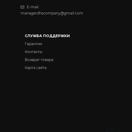
-
+
E-mail :
managerdhscompany@gmail.com
-
+
СЛУЖБА ПОДДЕРЖКИ
-
+
Гарантии
Контакты
Возврат товара
-
+
Карта сайта
-
+
-
+
-
+
330₴
Табак Spam
(Спам) - Лесные