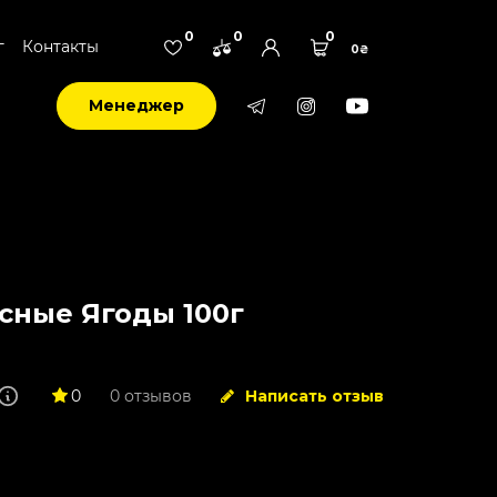
0
0
0
г
Контакты
0₴
Менеджер
есные Ягоды 100г
0
0 отзывов
Написать отзыв