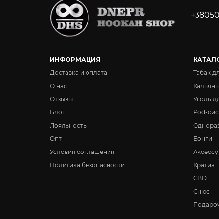
+38050
ИНФОРМАЦИЯ
КАТАЛ
Доставка и оплата
Табак д
О нас
Кальян
Отзывы
Уголь д
Блог
Pod-сис
Лояльность
Однора
Опт
Бонги
Условия соглашения
Аксессу
Политика безопасности
Кратиа
CBD
Снюс
Подароч