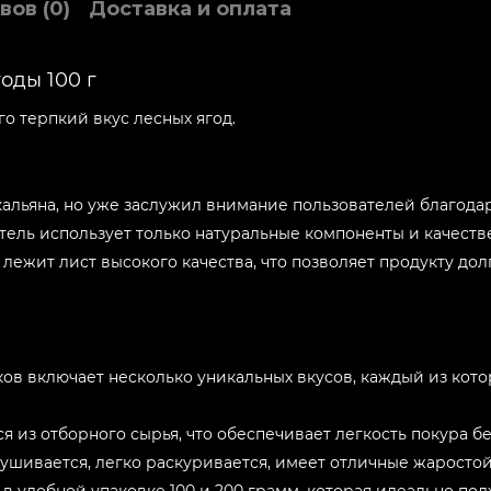
вов (0)
Доставка и оплата
Леденцы 100г
Вкус:
оды 100 г
Банан 100г
о терпкий вкус лесных ягод.
Вкус:
Абрикос 100г
Вкус:
 кальяна, но уже заслужил внимание пользователей благода
Арбуз-Дыня 100г
ль использует только натуральные компоненты и качествен
 лежит лист высокого качества, что позволяет продукту дол
Вкус:
Малина 100г
Вкус:
Бергамот Киви 100г
ков включает несколько уникальных вкусов, каждый из кот
Вкус:
я из отборного сырья, что обеспечивает легкость покура бе
Виноград Ягоды 100г
сушивается, легко раскуривается, имеет отличные жаростой
Вкус: