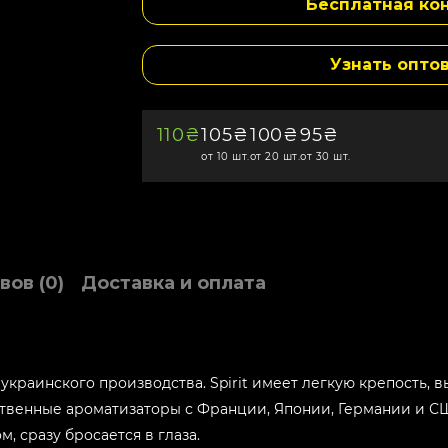
Бесплатная кон
Узнать опто
110₴
105₴
100₴
95₴
от 10 шт.
от 20 шт.
от 30 шт.
вов (0)
Доставка и оплата
а украинского производства. Spirit имеет легкую крепость, 
ственные ароматизаторы с Франции, Японии, Германии и СШ
, сразу бросается в глаза.