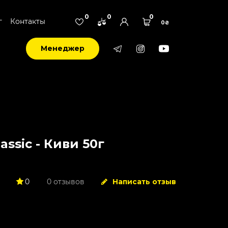
0
0
0
г
Контакты
0₴
Менеджер
lassic - Киви 50г
0
0 отзывов
Написать отзыв