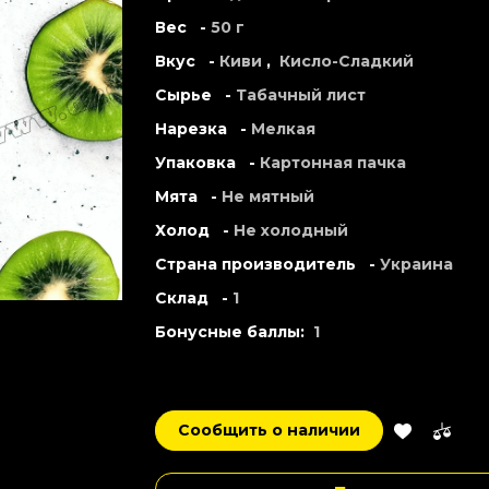
Вес -
50 г
Вкус -
Киви
,
Кисло-Сладкий
Сырье -
Табачный лист
Нарезка -
Мелкая
Упаковка -
Картонная пачка
Мята -
Не мятный
Холод -
Не холодный
Страна производитель -
Украина
Склад -
1
Бонусные баллы:
1
Сообщить о наличии