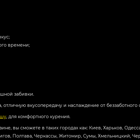
кус;
ого времени;
ушной забивки.
а, отличную вкусопередачу и наслаждение от беззаботного 
ашу
, для комфортного курения.
раине, вы сможете в таких городах как: Киев, Харьков, Одес
игов, Полтава, Черкассы, Житомир, Сумы, Хмельницкий, Че