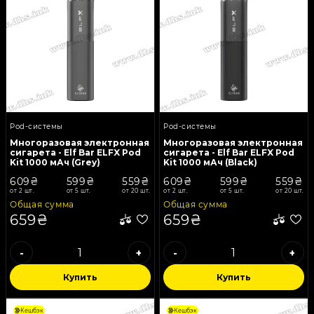
Pod-системы
Pod-системы
Многоразовая электронная
Многоразовая электронная
сигарета - Elf Bar ELFX Pod
сигарета - Elf Bar ELFX Pod
Kit 1000 мАч (Grey)
Kit 1000 мАч (Black)
609₴
599₴
559₴
609₴
599₴
559₴
от 2 шт.
от 5 шт.
от 20 шт.
от 2 шт.
от 5 шт.
от 20 шт.
Общая сумма
Общая сумма
659₴
659₴
-
+
-
+
Купить
Купить
Кешбэк
Кешбэк