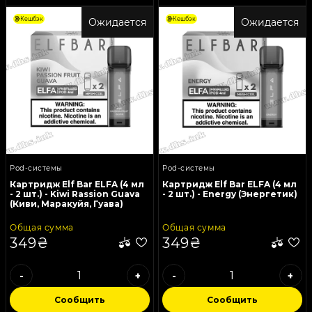
Кешбэк
Кешбэк
Ожидается
Ожидается
Pod-системы
Pod-системы
Картридж Elf Bar ELFA (4 мл
Картридж Elf Bar ELFA (4 мл
- 2 шт.) - Kiwi Rassion Guava
- 2 шт.) - Energy (Энергетик)
(Киви, Маракуйя, Гуава)
Общая сумма
Общая сумма
349₴
349₴
-
+
-
+
Сообщить
Сообщить