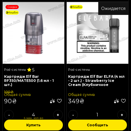
Скидка
Кешбэк
Ожидается
Кешбэк
5
Pod-системы
Pod-системы
Картридж Elf Bar
Картридж Elf Bar ELFA (4 мл
RF350/MATE500 (1.6 мл - 1
- 2 шт.) - Strawberry Ice
шт.)
Cream (Клубничное
мороженое)
100₴
Общая сумма
Общая сумма
90₴
349₴
-
+
-
+
4 мин. кол-во
Купить
Сообщить