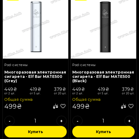
Pod-системы
Pod-системы
Многоразовая электронная
Многоразовая электронная
сигарета - Elf Bar MATE500
сигарета - Elf Bar MATE500
(Grey)
(Black)
449₴
419₴
379₴
449₴
419₴
379₴
от 2 шт.
от 5 шт.
от 20 шт.
от 2 шт.
от 5 шт.
от 20 шт.
Общая сумма
Общая сумма
499₴
499₴
-
+
-
+
Купить
Купить