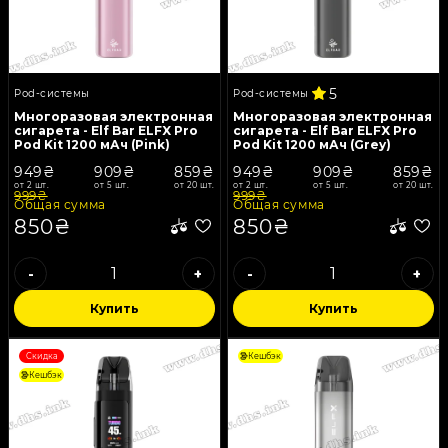
5
Pod-системы
Pod-системы
Многоразовая электронная
Многоразовая электронная
сигарета - Elf Bar ELFX Pro
сигарета - Elf Bar ELFX Pro
Pod Kit 1200 мАч (Pink)
Pod Kit 1200 мАч (Grey)
949₴
909₴
859₴
949₴
909₴
859₴
от 2 шт.
от 5 шт.
от 20 шт.
от 2 шт.
от 5 шт.
от 20 шт.
999₴
999₴
Общая сумма
Общая сумма
850₴
850₴
-
+
-
+
Купить
Купить
Скидка
Кешбэк
Кешбэк