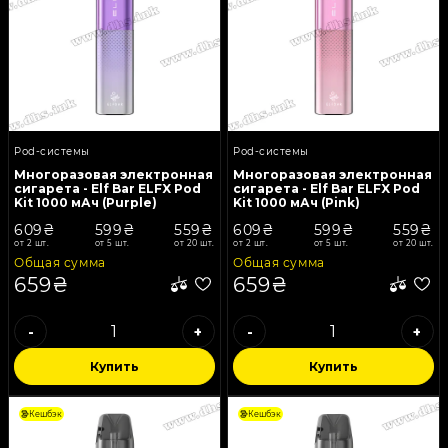
Pod-системы
Pod-системы
Многоразовая электронная
Многоразовая электронная
сигарета - Elf Bar ELFX Pod
сигарета - Elf Bar ELFX Pod
Kit 1000 мАч (Purple)
Kit 1000 мАч (Pink)
609₴
599₴
559₴
609₴
599₴
559₴
от 2 шт.
от 5 шт.
от 20 шт.
от 2 шт.
от 5 шт.
от 20 шт.
Общая сумма
Общая сумма
659₴
659₴
-
+
-
+
Купить
Купить
Кешбэк
Кешбэк