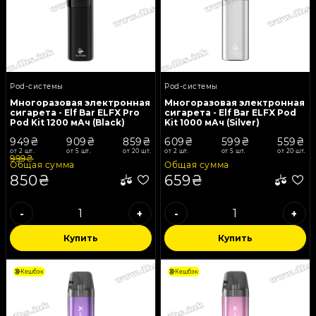
Pod-системы
Pod-системы
Многоразовая электронная
Многоразовая электронная
сигарета - Elf Bar ELFX Pro
сигарета - Elf Bar ELFX Pod
Pod Kit 1200 мАч (Black)
Kit 1000 мАч (Silver)
949₴
909₴
859₴
609₴
599₴
559₴
от 2 шт.
от 5 шт.
от 20 шт.
от 2 шт.
от 5 шт.
от 20 шт.
999₴
Общая сумма
Общая сумма
850₴
659₴
-
+
-
+
Купить
Купить
Кешбэк
Кешбэк