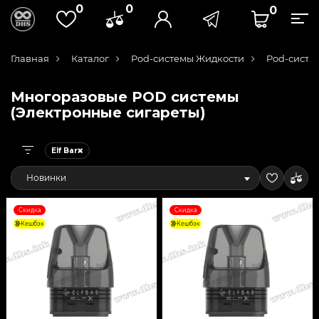
0
0
0
Главная
Каталог
Pod-системы Жидкости
Pod-систе
Многоразовые POD системы
(Электронные сигареты)
Elf Bar
Новинки
Скидка
Скидка
Кешбэк
Кешбэк