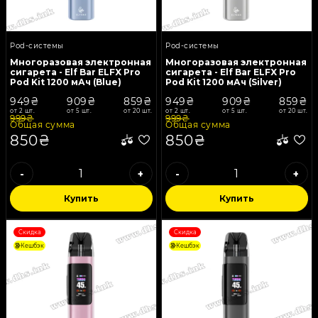
Pod-системы
Pod-системы
Многоразовая электронная
Многоразовая электронная
сигарета - Elf Bar ELFX Pro
сигарета - Elf Bar ELFX Pro
Pod Kit 1200 мАч (Blue)
Pod Kit 1200 мАч (Silver)
949₴
909₴
859₴
949₴
909₴
859₴
от 2 шт.
от 5 шт.
от 20 шт.
от 2 шт.
от 5 шт.
от 20 шт.
999₴
999₴
Общая сумма
Общая сумма
850₴
850₴
-
+
-
+
Купить
Купить
Скидка
Скидка
Кешбэк
Кешбэк