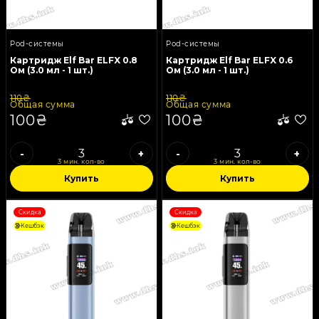
Pod-системы
Pod-системы
Картридж Elf Bar ELFX 0.8
Картридж Elf Bar ELFX 0.6
Ом (3.0 мл - 1 шт.)
Ом (3.0 мл - 1 шт.)
110₴
110₴
Общая сумма
Общая сумма
100₴
100₴
-
+
-
+
3 мин. кол-во
3 мин. кол-во
Купить
Купить
Скидка
Скидка
Кешбэк
Кешбэк