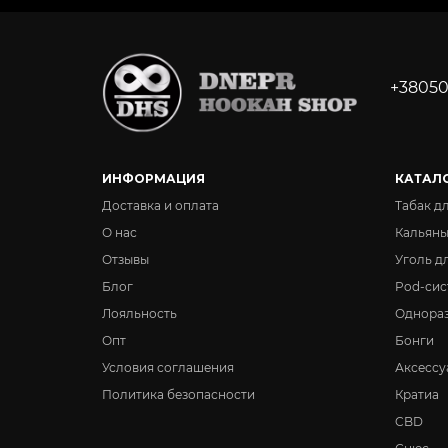
+38050
ИНФОРМАЦИЯ
КАТАЛ
Доставка и оплата
Табак д
О нас
Кальян
Отзывы
Уголь д
Блог
Pod-сис
Лояльность
Однора
Опт
Бонги
Условия соглашения
Аксессу
Политика безопасности
Кратиа
CBD