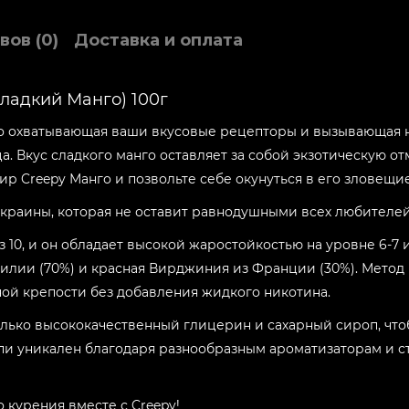
Вкус:
вов (0)
Доставка и оплата
Strawberry Dessert
Вкус:
Сладкий Манго) 100г
Raspberry
вно охватывающая ваши вкусовые рецепторы и вызывающая н
Вкус:
ца. Вкус сладкого манго оставляет за собой экзотическую о
Pineapple
ир Creepy Манго и позвольте себе окунуться в его зловещ
Вкус:
 Украины, которая не оставит равнодушными всех любителей
Cherry
из 10, и он обладает высокой жаростойкостью на уровне 6-7 
Вкус:
зилии (70%) и красная Вирджиния из Франции (30%). Метод
Lemon
ой крепости без добавления жидкого никотина.
Вкус:
только высококачественный глицерин и сахарный сироп, чт
Frosty
пи уникален благодаря разнообразным ароматизаторам и с
Вкус:
Papaya Sorbet
 курения вместе с Creepy!