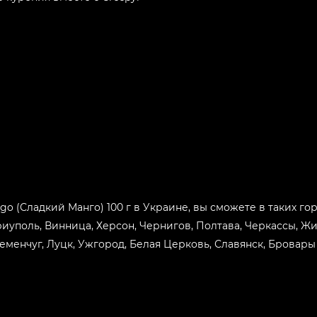
Вкус:
Tropicana
Вкус:
Krampus
Вкус:
Grinch
Вкус:
PinkHead
go (Сладкий Манго) 100 г в Украине, вы сможете в таких гор
Вкус:
Mountain Dew
риуполь, Винница, Херсон, Чернигов, Полтава, Черкассы, Ж
еменчуг, Луцк, Ужгород, Белая Церковь, Славянск, Бровары
Вкус:
Lemongrass
Вкус:
ButterBeer