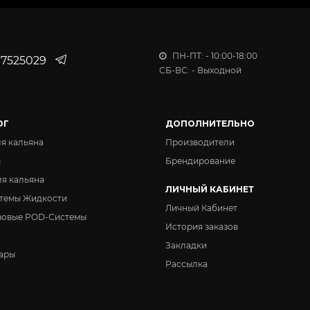
Вкус:
Cookies for Santa
ПН-ПТ: - 10:00-18:00
7525029
СБ-ВС: - Выходной
Вкус:
Wunschpunsch
Вкус:
ОГ
ДОПОЛНИТЕЛЬНО
Mystery
ля кальяна
Производители
ы
Брендирование
Вкус:
Ghostface
ля кальяна
ЛИЧНЫЙ КАБИНЕТ
темы Жидкости
Личный Кабинет
зовые POD-Системы
История заказов
Закладки
ары
Рассылка