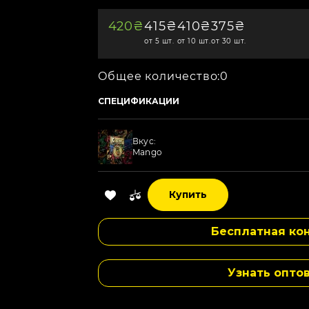
420₴
415₴
410₴
375₴
от 5 шт.
от 10 шт.
от 30 шт.
Общее количество:
0
СПЕЦИФИКАЦИИ
Вкус:
Mango
Вкус:
Купить
Berry Halls
Бесплатная кон
Вкус:
Blueberry
Узнать опто
Вкус:
Lavander Lemonade