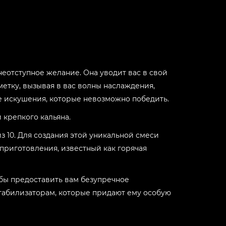
-
+
-
+
еотступное желание. Она уводит вас в свой
-
+
тметку, вызывая в вас волны наслаждения,
ие искушения, которые невозможно победить.
-
+
 крепкого кальяна.
из 10. Для создания этой уникальной смеси
-
+
 приготовления, известный как горячая
обы предоставить вам безупречное
-
+
табилизаторам, которые придают ему особую
-
+