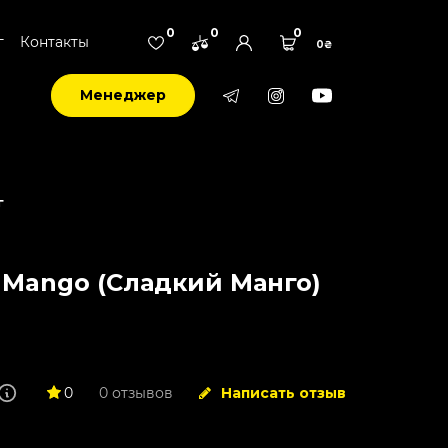
0
0
0
г
Контакты
0₴
Менеджер
г
- Mango (Сладкий Манго)
0
0 отзывов
Написать отзыв