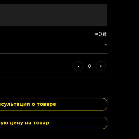
=
0₴
-
+
-
+
сультация о товаре
-
+
вую цену на товар
-
+