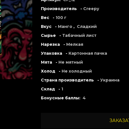
Производитель -
Creepy
Вес -
100 г
Вкус -
Манго
,
Сладкий
Сырье -
Табачный лист
Нарезка -
Мелкая
Упаковка -
Картонная пачка
Мята -
Не мятный
Холод -
Не холодный
Страна производитель -
Украина
Склад -
1
Бонусные баллы:
4
ЗАКАЗАТ