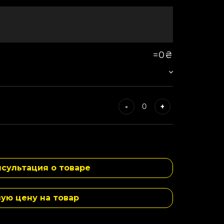
=
0₴
-
+
-
+
сультация о товаре
-
+
вую цену на товар
-
+