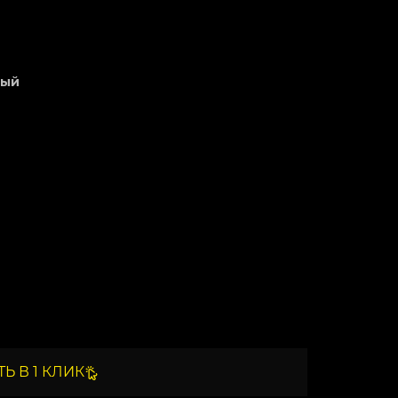
ный
Ь В 1 КЛИК