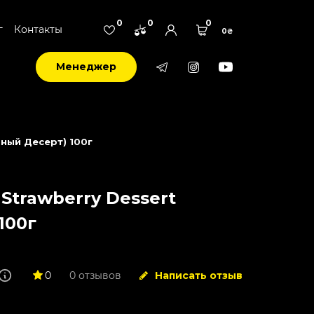
0
0
0
г
Контакты
0₴
Менеджер
чный Десерт) 100г
 Strawberry Dessert
100г
0
0 отзывов
Написать отзыв