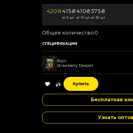
420₴
415₴
410₴
375₴
от 5 шт.
от 10 шт.
от 30 шт.
Общее количество:
0
СПЕЦИФИКАЦИИ
Вкус:
Strawberry Dessert
Вкус:
Купить
Berry Halls
Бесплатная кон
Вкус:
Blueberry
Узнать опто
Вкус:
Lavander Lemonade