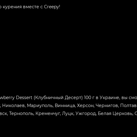
 курения вместе с Creepy!
Вкус:
Tropicana
Вкус:
Krampus
Вкус:
Grinch
Вкус:
PinkHead
Вкус:
Mountain Dew
awberry Dessert (Клубничный Десерт) 100 г в Украине, вы смо
, Николаев, Мариуполь, Винница, Херсон, Чернигов, Полта
Вкус:
ск, Тернополь, Кременчуг, Луцк, Ужгород, Белая Церковь, 
Lemongrass
Вкус:
ButterBeer