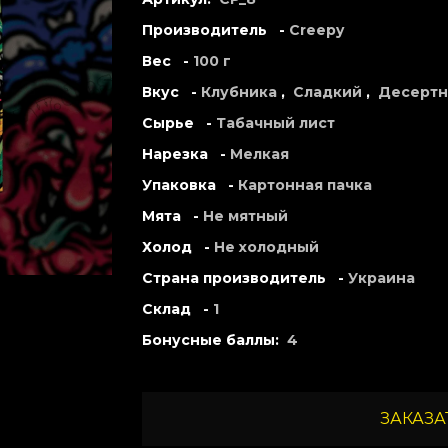
Производитель -
Creepy
Вес -
100 г
Вкус -
Клубника
,
Сладкий
,
Десерт
Сырье -
Табачный лист
Нарезка -
Мелкая
Упаковка -
Картонная пачка
Мята -
Не мятный
Холод -
Не холодный
Страна производитель -
Украина
Склад -
1
Бонусные баллы:
4
ЗАКАЗАТ