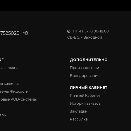
Вкус:
Cookies for Santa
Вкус:
ПН-ПТ: - 10:00-18:00
7525029
Wunschpunsch
СБ-ВС: - Выходной
Вкус:
Mystery
ОГ
ДОПОЛНИТЕЛЬНО
ля кальяна
Производители
Вкус:
Ghostface
ы
Брендирование
ля кальяна
ЛИЧНЫЙ КАБИНЕТ
темы Жидкости
Личный Кабинет
зовые POD-Системы
История заказов
Закладки
ары
Рассылка