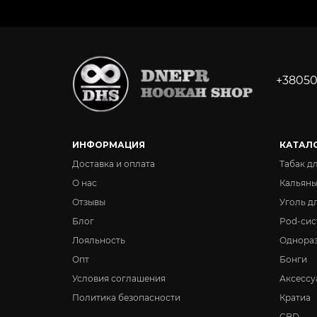
+38050
ИНФОРМАЦИЯ
КАТАЛ
Доставка и оплата
Табак д
О нас
Кальян
Отзывы
Уголь д
Блог
Pod-сис
Лояльность
Однора
Опт
Бонги
Условия соглашения
Аксессу
Политика безопасности
Кратиа
CBD