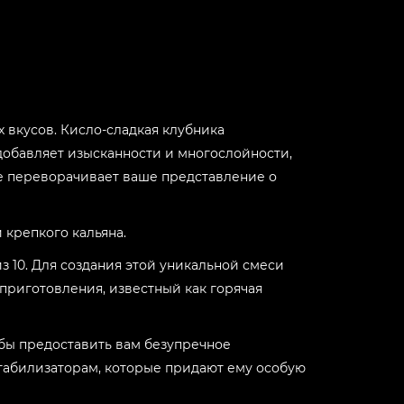
-
+
-
+
 вкусов. Кисло-сладкая клубника
-
+
добавляет изысканности и многослойности,
е переворачивает ваше представление о
-
+
 крепкого кальяна.
-
+
из 10. Для создания этой уникальной смеси
 приготовления, известный как горячая
-
+
обы предоставить вам безупречное
табилизаторам, которые придают ему особую
-
+