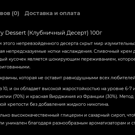
Вкус:
вов (0)
Доставка и оплата
Raspberry
Вкус:
ry Dessert (Клубничный Десерт) 100г
Mango
и этого непревзойденного десерта скрыт мир изумительных
Вкус:
вая непредсказуемые нотки наслаждения. Сливочный крем 
Pineapple
ждый кусочек является шокирующим переживанием, которо
Вкус:
тригованными.
Cherry
 Украины, которая не оставит равнодушными всех любителей
Вкус:
из 10, и он обладает высокой жаростойкостью на уровне 6-7 
Lemon
зилии (70%) и красная Вирджиния из Франции (30%). Метод
ой крепости без добавления жидкого никотина.
Вкус:
Frosty
только высококачественный глицерин и сахарный сироп, чт
пи уникален благодаря разнообразным ароматизаторам и с
Вкус:
Papaya Sorbet