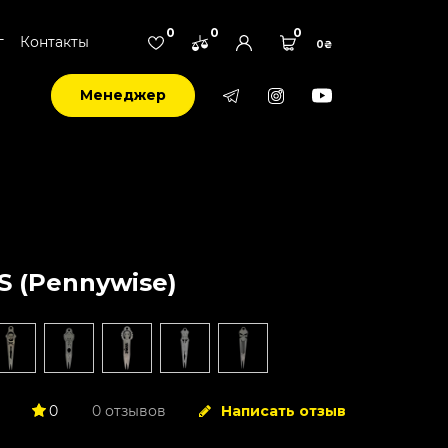
0
0
0
г
Контакты
0₴
Менеджер
S (Pennywise)
0
0 отзывов
Написать отзыв